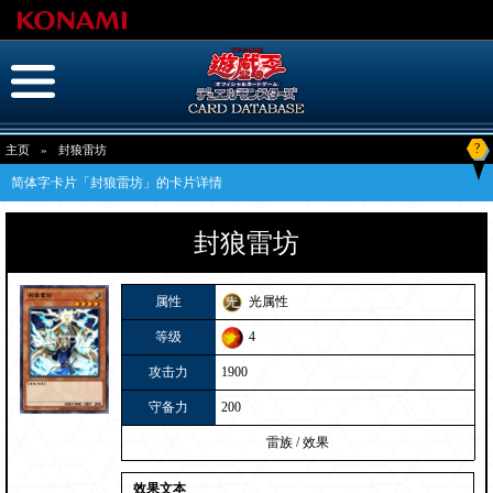
?
主页
»
封狼雷坊
简体字卡片「封狼雷坊」的卡片详情
封狼雷坊
属性
光属性
等级
4
攻击力
1900
守备力
200
雷族
/
效果
效果文本