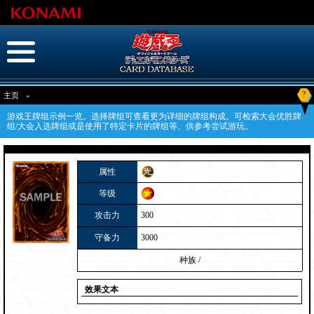
?
主页
»
游戏王牌组示例一览。选择牌组可查看更为详细的牌组构成。可检索大会优胜牌
组/大会入选牌组或是使用了特定卡片的牌组等、供参考尝试游玩。
属性
等级
攻击力
300
守备力
3000
种族
/
效果文本