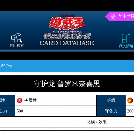
简中禁
牌组检索
我的牌组
卡片详情
守护龙 普罗米奈喜思
属性
炎属性
等级
击力
500
守备力
200
龙族
/
效果