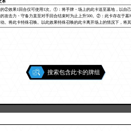
文本
的②效果1回合仅可使用1次。①：将手牌・场上的此卡送至墓地，以自
的攻击力・守备力直至对手回合结束时为止上升500。②：此卡存在于
发动。将此卡特殊召唤。以此效果特殊召唤的此卡离开场上的情况下，将
搜索包含此卡的牌组