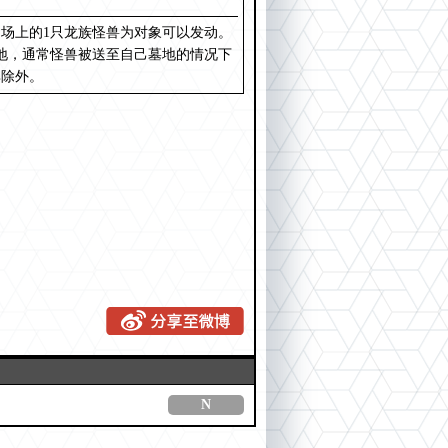
己场上的1只龙族怪兽为对象可以发动。
墓地，通常怪兽被送至自己墓地的情况下
其除外。
N