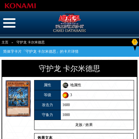
?
主页
»
守护龙 卡尔米德思
简体字卡片「守护龙 卡尔米德思」的卡片详情
守护龙 卡尔米德思
属性
地属性
等级
3
攻击力
1600
守备力
1000
龙族
/
效果
效果文本