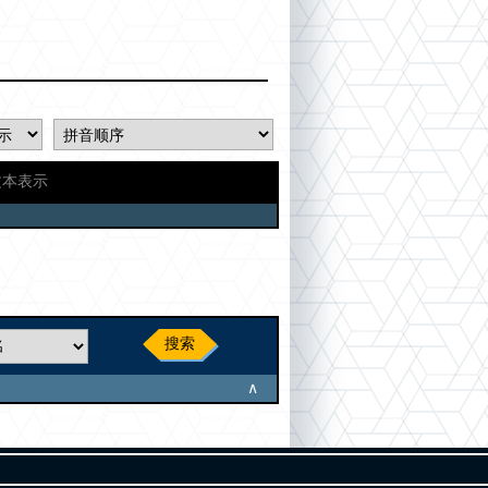
文本表示
搜索
∧