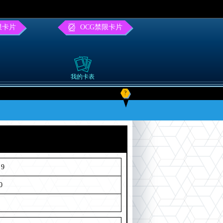
限卡片
OCG禁限卡片
我的卡表
?
9
0