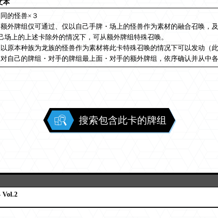
文本
同的怪兽×３
从额外牌组仅可通过、仅以自己手牌・场上的怪兽作为素材的融合召唤，
自己场上的上述卡除外的情况下，可从额外牌组特殊召唤。
仅以原本种族为龙族的怪兽作为素材将此卡特殊召唤的情况下可以发动（
。对自己的牌组・对手的牌组最上面・对手的额外牌组，依序确认并从中
搜索包含此卡的牌组
Vol.2