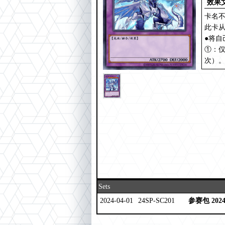
效果
卡名不
此卡
●将
①：
次）
Sets
2024-04-01
24SP-SC201
参赛包 2024 