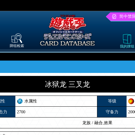
简中禁
牌组检索
我的牌组
冰狱龙 三叉龙
属性
水属性
等级
击力
2700
守备力
200
龙族
/
融合,效果