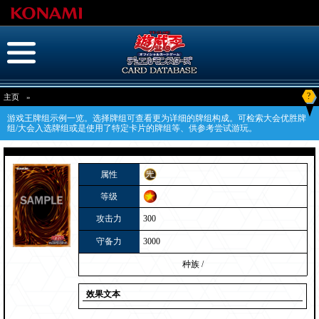
?
主页
»
游戏王牌组示例一览。选择牌组可查看更为详细的牌组构成。可检索大会优胜牌
组/大会入选牌组或是使用了特定卡片的牌组等、供参考尝试游玩。
属性
等级
攻击力
300
守备力
3000
种族
/
效果文本