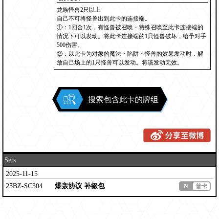
龙族怪兽2只以上
自己不可将怪兽出到此卡的连接端。
①：1回合1次，有怪兽被召唤・特殊召唤至此卡连接端的
情况下可以发动。将此卡连接端的1只怪兽破坏，给予对手
500伤害。
②：以此卡为对象的魔法・陷阱・怪兽的效果发动时，解
放自己场上的1只怪兽可以发动。将该发动无效。
搜索包含此卡的牌组
Sets
2025-11-15
25BZ-SC304
爆轰协议 补缀包
N
普卡