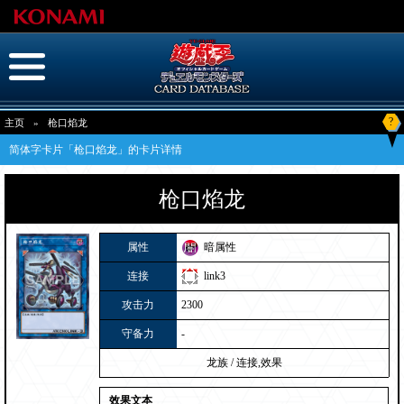
?
主页
»
枪口焰龙
简体字卡片「枪口焰龙」的卡片详情
枪口焰龙
属性
暗属性
连接
link3
攻击力
2300
守备力
-
龙族
/
连接,效果
效果文本