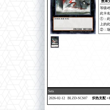
效果
等级4
此卡名
①：此
上的
②：
Sets
2026-02-12
BLZD-SCS07
炽热支配 +