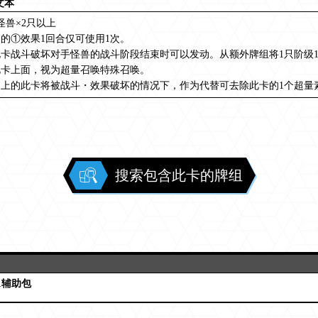
文本
怪兽×2只以上
的①效果1回合仅可使用1次。
卡战斗破坏对手怪兽的战斗阶段结束时可以发动。从额外牌组将1只阶级
此卡上面，视为超量召唤特殊召唤。
场上的此卡将被战斗・效果破坏的情况下，作为代替可去除此卡的1个超量
搜索包含此卡的牌组
1辅助包