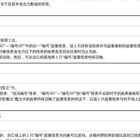
相当于其原本攻击力数值的伤害。
可使用１次。
01”～“编号107”中的任一“编号”超量怪兽、或１只持有该怪兽作为超量素材的超
对象怪兽攻击力以下的怪兽的效果直至回合结束时为止无效。
部去除。然后，可从自己的墓地将１只“编号”超量怪兽特殊召唤。
利安之”卡。
怪兽、“混沌编号”怪兽、“编号101”～“编号107”的“编号”怪兽不会因对手的效果被
升阶魔法”魔法卡的效果特殊召唤了超量怪兽的情况下，以该１只超量怪兽与对手场上
。
沌
外的、自己场上的１只“编号”超量怪兽为对象可以发动。从额外牌组将阶级比该自己怪兽