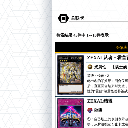
关联卡
检索结果 45件中 1～10件表示
图像表
ZEXAL从者－霍普
光属性
【战士族 
等级４怪兽×２
此卡名的①效果１回合仅可
后，直至回合结束时为止，
性的“霍普”超量怪兽将被
ZEXAL结盟
陷阱
①：自己场上的表侧表示超
唤，从牌组挑选１张卡放在