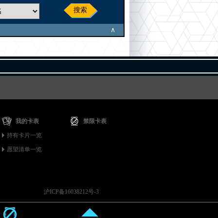
搜索
∧
我的卡表
禁限卡表
持有卡片一览
愿望清单一览
沪ICP备16038212号-3