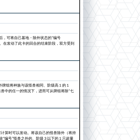
后，可将自己墓地・除外状态的“编号
１只。在发动了此卡的回合的结束阶段，双方受到
外牌组将种族与该怪兽相同、阶级高１的１
”怪兽中的任一的情况下，进而可从牌组将除“七
的伤害计算时可以发动。将该自己的怪兽除外（将持
“编号”怪兽之外的、阶级３以下的１只超量