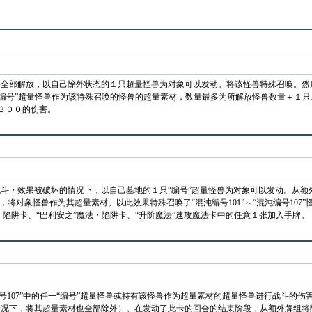
全部解放，以自己除外状态的１只超量怪兽为对象可以发动。将该怪兽特殊召唤。然
中的任意“编号”超量怪兽作为该特殊召唤的怪兽的超量素材，数量最多为所解放怪兽数量＋
３００的伤害。
斗・效果被破坏的情况下，以自己墓地的１只“编号”超量怪兽为对象可以发动。从额
，将对象怪兽作为其超量素材。以此效果特殊召唤了“混沌编号101”～“混沌编号107
法・陷阱卡、“巴利安之”魔法・陷阱卡、“升阶魔法”速攻魔法卡中的任意１张加入手牌。
“编号107”中的任一“编号”超量怪兽或持有该怪兽作为超量素材的超量怪兽进行战斗
况下，将其超量素材也全部除外）。在发动了此卡的回合的结束阶段，从额外牌组将除