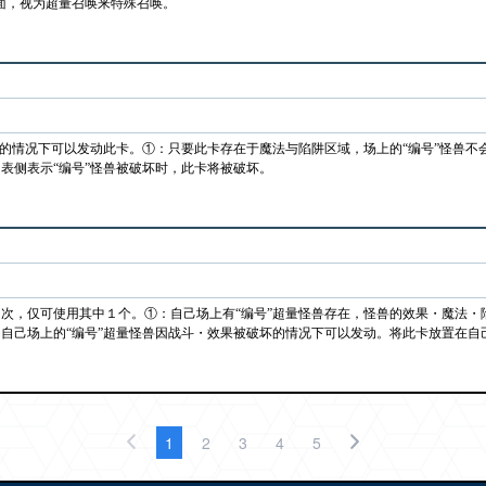
面，视为超量召唤来特殊召唤。
在的情况下可以发动此卡。①：只要此卡存在于魔法与陷阱区域，场上的“编号”怪兽不
表侧表示“编号”怪兽被破坏时，此卡将被破坏。
次，仅可使用其中１个。①：自己场上有“编号”超量怪兽存在，怪兽的效果・魔法・
自己场上的“编号”超量怪兽因战斗・效果被破坏的情况下可以发动。将此卡放置在自
1
2
3
4
5