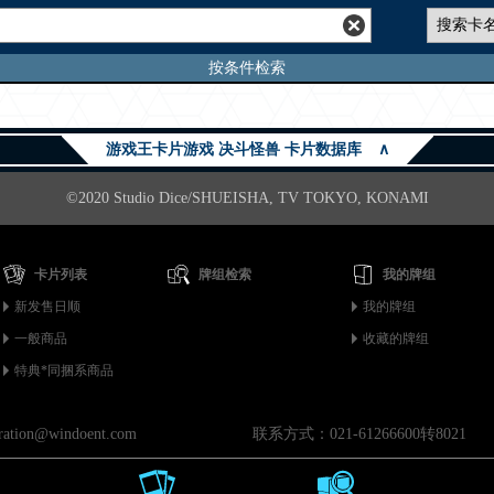
按条件检索
游戏王卡片游戏 决斗怪兽 卡片数据库
∧
©2020 Studio Dice/SHUEISHA, TV TOKYO, KONAMI
卡片列表
牌组检索
我的牌组
新发售日顺
我的牌组
一般商品
收藏的牌组
特典*同捆系商品
on@windoent.com
联系方式：021-61266600转8021