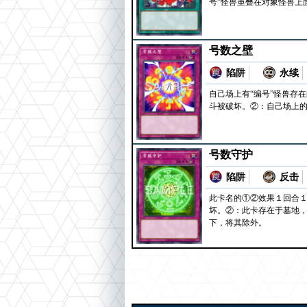
号”怪兽重叠在对象怪兽上
号数之壁
陷阱
永续
自己场上有“编号”怪兽存
斗被破坏。②：自己场上的
号数守护
陷阱
反击
此卡名的①②效果１回合１
坏。②：此卡存在于墓地，
下，将其除外。