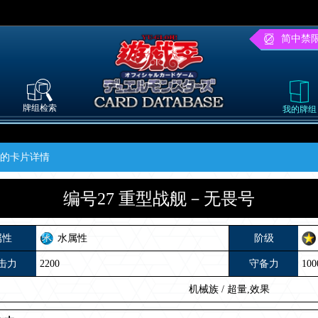
简中禁
牌组检索
我的牌组
」的卡片详情
编号27 重型战舰－无畏号
属性
水属性
阶级
击力
2200
守备力
100
机械族
/
超量,效果