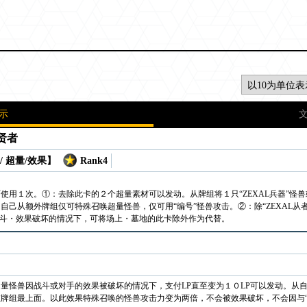
示
贤者
/ 超量/效果】
Rank4
使用１次。①：去除此卡的２个超量素材可以发动。从牌组将１只“ZEXAL兵器”怪兽或
自己从额外牌组仅可特殊召唤超量怪兽，仅可用“编号”怪兽攻击。②：除“ZEXAL从
战斗・效果破坏的情况下，可将场上・墓地的此卡除外作为代替。
量怪兽因战斗或对手的效果被破坏的情况下，支付LP直至变为１０LP可以发动。从自
牌组最上面。以此效果特殊召唤的怪兽攻击力变为两倍，不会被效果破坏，不会因与“