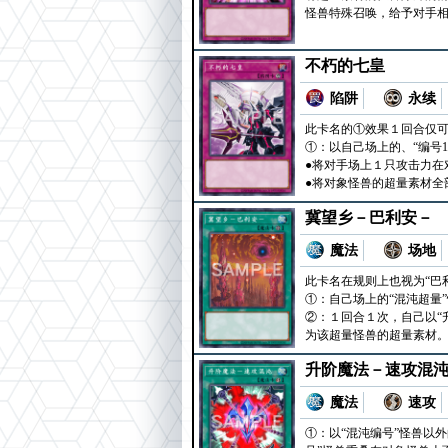
怪兽特殊召唤，给予对手
不朽的七皇
陷阱
永续
此卡名的①效果１回合仅
①：以自己场上的、“编号1
●将对手场上１只攻击力在
●将对象怪兽的超量素材全
冀望乡－巴利安－
魔法
场地
此卡名在规则上也视为“巴
①：自己场上的“混沌超量”
②：１回合１次，自己以“
为该超量怪兽的超量素材
升阶魔法－速攻混
魔法
速攻
①：以“混沌编号”怪兽以