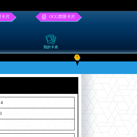
限卡片
OCG禁限卡片
我的卡表
?
4
0