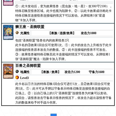
①：此卡发动后，变为效果怪兽（昆虫族・地・星2・攻300/守2100），
特殊召唤至怪兽区域。此卡也视为陷阱卡。②：以此卡效果成功将此卡
特殊召唤至连接怪兽连接端的情况下可以发动。从牌组将1张“星遗
物”卡加入手牌。
狮王座・圣骑联盟
光属性
【兽族 / 连接/效果】
攻击力1000
包括“圣骑联盟”怪兽在内的效果怪兽2只
此卡名的③效果1回合仅可使用1次。①：此卡的攻击力上升相当于此卡
连接端的怪兽原本攻击力的数值。②：此卡连接端的怪兽不可攻击。
③：效果怪兽被特殊召唤至此卡连接端的情况下可以发动。从牌组将1
张“圣骑联盟”魔法・陷阱卡加入手牌。
百兽之圣骑联盟
地属性
【兽族 / 效果】
攻击力1200
守备力1600
Level3
此卡名以①方法的特殊召唤1回合仅可进行1次，且②效果1回合仅可使
用1次。①：此卡可从手牌以守备表示特殊召唤至连接怪兽连接端的自
己场上。②：以自己场上的1只“圣骑联盟”连接怪兽为对象可以发动。
此回合，该怪兽攻击守备表示怪兽的情况下，依攻击力超出该怪兽守备
力的数值来给予对手战斗伤害。