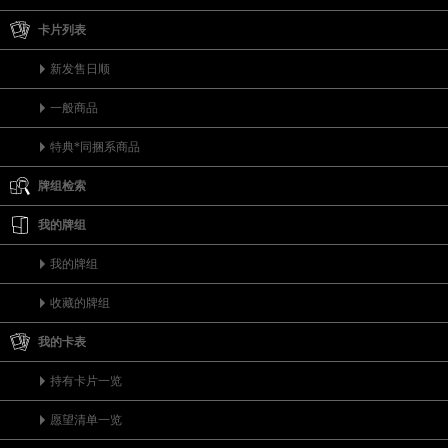
卡片列表
新发售日顺
一般商品
特典*同捆系商品
牌组检索
我的牌组
我的牌组
收藏的牌组
我的卡表
持有卡片一览
愿望清单一览