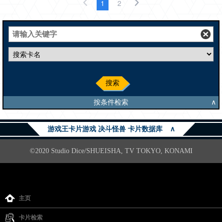
1
2
搜索
按条件检索
∧
游戏王卡片游戏 决斗怪兽 卡片数据库
∧
©2020 Studio Dice/SHUEISHA, TV TOKYO, KONAMI
主页
卡片检索