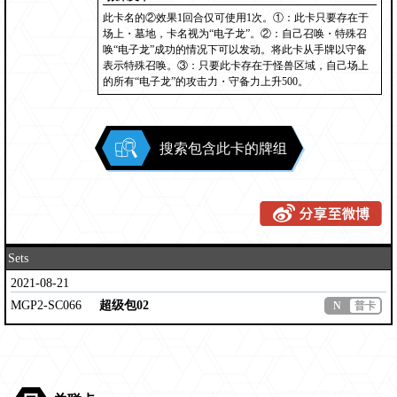
此卡名的②效果1回合仅可使用1次。①：此卡只要存在于
场上・墓地，卡名视为“电子龙”。②：自己召唤・特殊召
唤“电子龙”成功的情况下可以发动。将此卡从手牌以守备
表示特殊召唤。③：只要此卡存在于怪兽区域，自己场上
的所有“电子龙”的攻击力・守备力上升500。
搜索包含此卡的牌组
Sets
2021-08-21
MGP2-SC066
超级包02
N
普卡