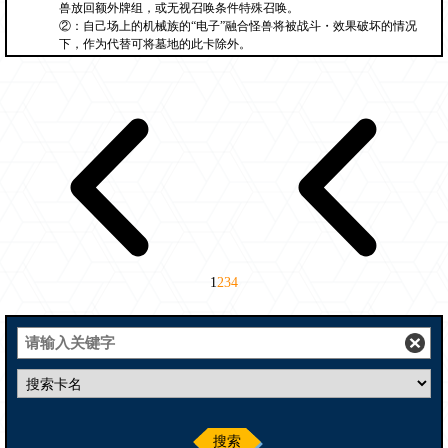
兽放回额外牌组，或无视召唤条件特殊召唤。
②：自己场上的机械族的“电子”融合怪兽将被战斗・效果破坏的情况
下，作为代替可将墓地的此卡除外。
1
2
3
4
搜索