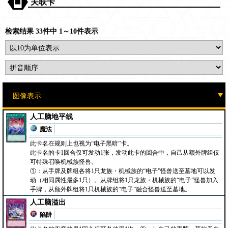
关联卡
检索结果 33件中 1～10件表示
人工脑地平线
魔法
此卡名在规则上也视为“电子黑暗”卡。
此卡名的卡1回合仅可发动1张，发动此卡的回合中，自己从额外牌组仅
可特殊召唤机械族怪兽。
①：从手牌及牌组各将1只龙族・机械族的“电子”怪兽送至墓地可以发
动（相同属性最多1只）。从牌组将1只龙族・机械族的“电子”怪兽加入
手牌，从额外牌组将1只机械族的“电子”融合怪兽送至墓地。
人工脑溢出
陷阱