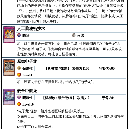
此卡名的①②效果1回合仅可各使用1次。①：从自己的手牌・墓地及自
己场上的表侧表示怪兽中，挑选任意数量的“电子龙”除外（同等级最多
1只）。然后，从对手场上挑选除外数量的卡破坏。②：场上的此卡被
效果破坏的情况下可以发动。从牌组将1张“电子”魔法・陷阱卡或“人工
脑”魔法・陷阱卡加入手牌。
人工脑秘密技术
陷阱
永续
①：对手怪兽攻击宣言时1次，将自己场上1只表侧表示的“电子龙”或1
只记载有以“电子龙”作为融合素材的融合怪兽送至墓地，可以1只该攻
击怪兽为对象发动。将该攻击怪兽破坏。
原始电子龙
光属性
【机械族 / 效果】
攻击力1100
守备力600
Level3
①：只要此卡存在于怪兽区域，卡名视为“电子龙”。
嵌合巨舰龙
暗属性
【机械族 / 融合/效果】
攻击力0
守备力0
Level10
“电子龙”怪兽＋额外怪兽区域的怪兽1只以上
仅在将自己・对手场上的上述卡送至墓地的情况下可以从额外牌组特殊
召唤。
此卡不可作为融合素材。