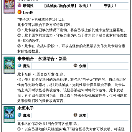
暗属性
【机械族 / 融合/效果】
攻击力?
守备力?
Level9
“电子龙”＋机械族怪兽1只以上
此卡仅可以融合召唤方式特殊召唤。
①：此卡融合召唤的情况下发动。将自己场上的其他卡全部送至墓地。
②：此卡原本的攻击力・守备力变为相当于作为此卡融合素材的怪兽数
量×800的数值。
③：此卡在1次战斗阶段中，可攻击怪兽的次数最多为作为此卡融合素
材的怪兽数量。
未来融合－永望结合・新星
魔法
永续
此卡名的卡1回合仅可发动1张。
①：作为此卡发动时的效果处理，将包含“电子龙”在内的、自己牌组的
怪兽作为融合素材，将1只机械族・光属性融合怪兽融合召唤。此卡从
场上离开时该怪兽将被破坏。该怪兽被破坏时将此卡破坏。此卡发动
后，直至回合结束时为止，自己仅可特殊召唤机械族怪兽，仅可用以此
效果特殊召唤的怪兽攻击宣言。
永恒电子
魔法
速攻
此卡名的①②效果1回合仅可各使用1次。
①：以自己墓地的1只机械族“电子”融合怪兽为对象可以发动。将该怪