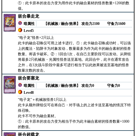
①：此卡原本的攻击力变为用作此卡的融合素材的怪兽数量×1200的数
值。
嵌合暴走龙
暗属性
【机械族 / 融合/效果】
攻击力2100
守备力1600
Level5
“电子龙”怪兽×2只以上
此卡的融合召唤仅可用上述卡进行。①：此卡融合召唤成功时，可以场
上的魔法・陷阱卡为对象发动，数量最多为作为此卡的融合素材的怪兽
数量。将该卡破坏。②：1回合1次，在自己主要阶段可以发动。从牌组
将最多2只机械族・光属性怪兽送至墓地。此回合中，此卡在通常攻击
之外，在1次战斗阶段中最多可进行相当于以此效果被送至墓地的怪兽
数量次数的攻击。
嵌合要塞龙
暗属性
【机械族 / 融合/效果】
攻击力0
守备力0
Level8
“电子龙”＋机械族怪兽1只以上
此卡从额外牌组仅可在将自己・对手场上的上述卡送至墓地的情况下特
殊召唤。
此卡不可作为融合素材。
①：此卡原本的攻击力变为相当于作为此卡融合素材的怪兽数量×1000
的数值。
嵌合超载龙