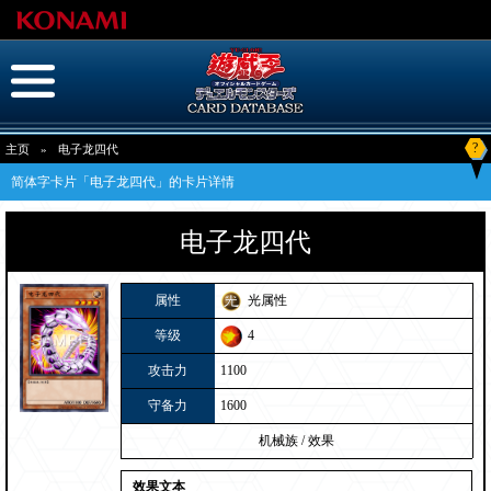
?
主页
»
电子龙四代
简体字卡片「电子龙四代」的卡片详情
电子龙四代
属性
光属性
等级
4
攻击力
1100
守备力
1600
机械族
/
效果
效果文本