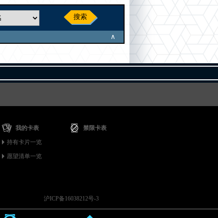
搜索
∧
我的卡表
禁限卡表
持有卡片一览
愿望清单一览
沪ICP备16038212号-3