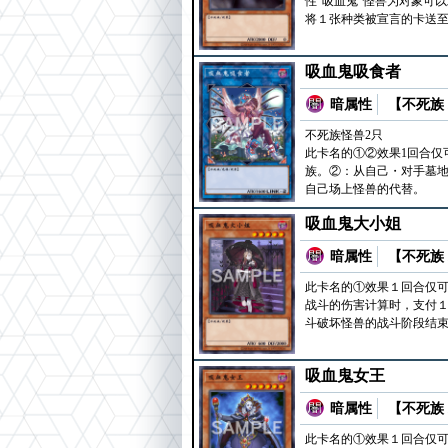
性“吸血鬼”怪兽为对象可
将１张种类被宣言的卡送
吸血鬼吸食者
暗属性
【不死族 
不死族怪兽2只
此卡名的①②效果1回合仅
族。②：从自己・对手墓地
自己场上怪兽的代替。
吸血鬼大小姐
暗属性
【不死族 
此卡名的①效果１回合仅
战斗的伤害计算时，支付１
斗破坏怪兽的战斗阶段结
吸血鬼女王
暗属性
【不死族 
此卡名的①效果１回合仅