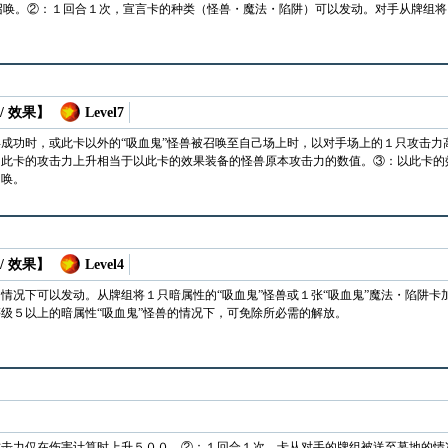
召唤。②：１回合１次，宣言卡的种类（怪兽・魔法・陷阱）可以发动。对手从牌组
/ 效果】
Level7
成功时，或此卡以外的“吸血鬼”怪兽被召唤至自己场上时，以对手场上的１只攻击力
：此卡的攻击力上升相当于以此卡的效果装备的怪兽原本攻击力的数值。③：以此卡的
召唤。
/ 效果】
Level4
情况下可以发动。从牌组将１只暗属性的“吸血鬼”怪兽或１张“吸血鬼”魔法・陷阱
级５以上的暗属性“吸血鬼”怪兽的情况下，可免除所必需的解放。
击力仅在伤害计算时上升５００。②：１回合１次，卡从对手的牌组被送至墓地的情