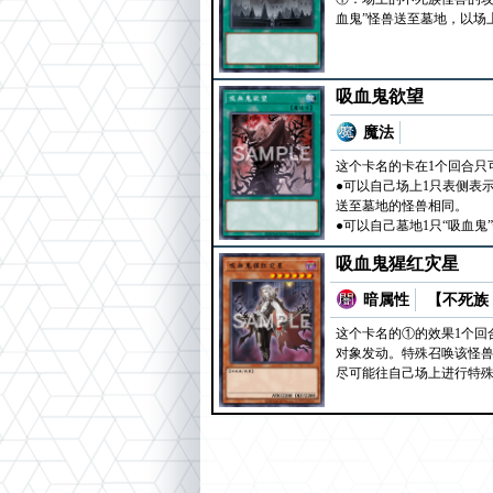
血鬼”怪兽送至墓地，以场
吸血鬼欲望
魔法
这个卡名的卡在1个回合只
●可以自己场上1只表侧表
送至墓地的怪兽相同。
●可以自己墓地1只“吸血
吸血鬼猩红灾星
暗属性
【不死族 
这个卡名的①的效果1个回合
对象发动。特殊召唤该怪
尽可能往自己场上进行特