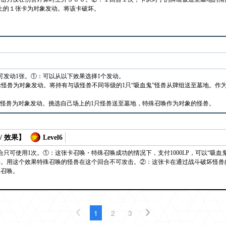
上的１张卡为对象发动。将该卡破坏。
可发动1张。①：可以从以下效果选择1个发动。
示怪兽为对象发动。将持有与该怪兽不同等级的1只“吸血鬼”怪兽从牌组送至墓地。作
鬼”怪兽为对象发动。挑选自己场上的1只怪兽送至墓地，特殊召唤作为对象的怪兽。
/ 效果】
Level6
只可使用1次。①：这张卡召唤・特殊召唤成功的情况下，支付1000LP，可以“吸血
兽。用这个效果特殊召唤的怪兽在这个回合不可攻击。②：这张卡在通过战斗破坏怪兽
殊召唤。
1
2
3