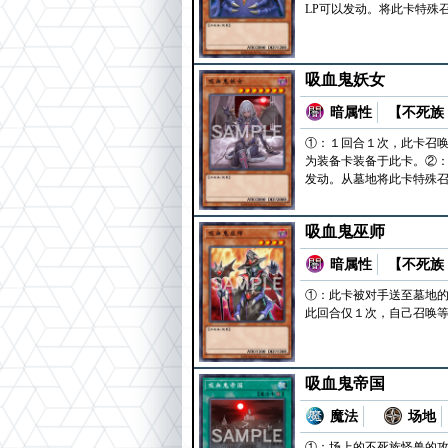
LP可以发动。将此卡特殊
吸血鬼妖女
暗属性
【不死族 
①：１回合１次，此卡召唤
为装备卡装备于此卡。②
发动。从墓地将此卡特殊
吸血鬼巫师
暗属性
【不死族 
①：此卡被对手送至墓地的
此回合仅１次，自己召唤等
吸血鬼帝国
魔法
场地
①：场上的不死族怪兽的攻