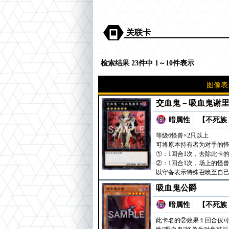
关联卡
检索结果 23件中 1～10件表示
图像表
交血鬼－吸血鬼谢
暗属性
【不死族 
等级6怪兽×2只以上
可将原本持有者为对手的怪
①：1回合1次，去除此卡
②：1回合1次，场上的怪
以守备表示特殊召唤至自
吸血鬼公爵
暗属性
【不死族 
此卡名的②效果１回合仅