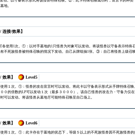
以发动。以守备表示形式将该怪兽特殊召唤。②：此卡特殊召唤成功时，宣言卡的种类
至墓地。
/ 连接/效果】
可各使用1次。①：以对手墓地的1只怪兽为对象可以发动。将该怪兽以守备表示特殊
有不死族怪兽被特殊召唤的情况下发动。自己从牌组抽1张。③：自己将怪兽上级召
/ 效果】
Level5
可使用１次。①：怪兽的攻击宣言时可以发动。将此卡以守备表示形式从手牌特殊召唤
００的倍数的LP可以发动１次（最多３０００）。该自己怪兽的攻击力・守备力仅
束时可以发动。将该怪兽从墓地尽可能特殊召唤至自己场上。
/ 效果】
Level6
可使用１次。①：此卡存在于墓地的状态下，等级５以上的不死族怪兽因不死族怪兽的