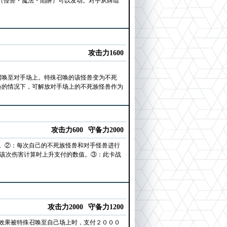
（怪兽・魔法・陷阱）可以发动。对手从牌组
攻击力1600
召唤至对手场上。特殊召唤的该怪兽变为不死
唤的情况下，可解放对手场上的不死族怪兽作为
攻击力600
守备力2000
。②：每次自己的不死族怪兽和对手怪兽进行
在该次伤害计算时上升支付的数值。③：此卡战
攻击力2000
守备力1200
效果被特殊召唤至自己场上时，支付２０００