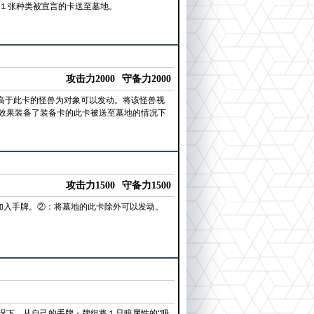
将１张种类被宣言的卡送至墓地。
攻击力2000
守备力2000
高于此卡的怪兽为对象可以发动。将该怪兽视
效果装备了装备卡的此卡被送至墓地的情况下
攻击力1500
守备力1500
卡加入手牌。②：将墓地的此卡除外可以发动。
况下，从自己的手牌・牌组将１只暗属性的“吸