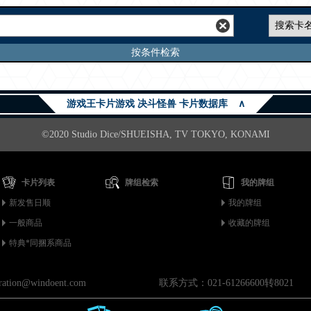
按条件检索
游戏王卡片游戏 决斗怪兽 卡片数据库
∧
©2020 Studio Dice/SHUEISHA, TV TOKYO, KONAMI
卡片列表
牌组检索
我的牌组
新发售日顺
我的牌组
一般商品
收藏的牌组
特典*同捆系商品
on@windoent.com
联系方式：021-61266600转8021