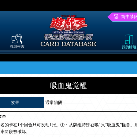
简中禁
牌组检索
我的牌组
吸血鬼觉醒
效果
通常陷阱
文本
名的卡在1个回合只可发动1张。①：从牌组特殊召唤1只“吸血鬼”怪兽
结束阶段被破坏。