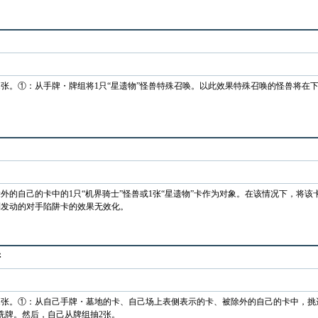
1张。①：从手牌・牌组将1只“星遗物”怪兽特殊召唤。以此效果特殊召唤的怪兽将在
外的自己的卡中的1只“机界骑士”怪兽或1张“星遗物”卡作为对象。在该情况下，将该
列发动的对手陷阱卡的效果无效化。
阱
1张。①：从自己手牌・墓地的卡、自己场上表侧表示的卡、被除外的自己的卡中，挑选
洗牌。然后，自己从牌组抽2张。