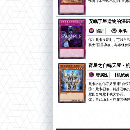
怪兽原本卡名不同的“圣骑
安眠于星遗物的深
陷阱
永续
①：此卡发动时，可以自己
骑士”怪兽存在，与该怪兽
宵星之自鸣天琴・
暗属性
【机械族 
此卡名的①②效果1回合仅
①：此卡召唤・特殊召唤的
此回合将此卡视为协调。
②：自己场上不存在其他怪