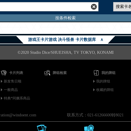
按条件检索
游戏王卡片游戏 决斗怪兽 卡片数据库
∧
©2020 Studio Dice/SHUEISHA, TV TOKYO, KONAMI
卡片列表
牌组检索
我的牌组
新发售日顺
我的牌组
一般商品
收藏的牌组
特典*同捆系商品
on@windoent.com
联系方式：021-61266600转8021