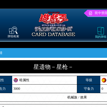
简中禁
牌组检索
我的牌组
情
星遗物－星枪－
属性
暗属性
等级
击力
3000
守备力
0
机械族
/
效果