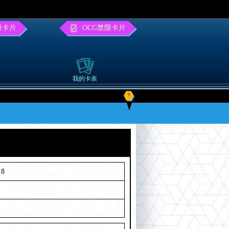
限卡片
OCG禁限卡片
我的卡表
?
8