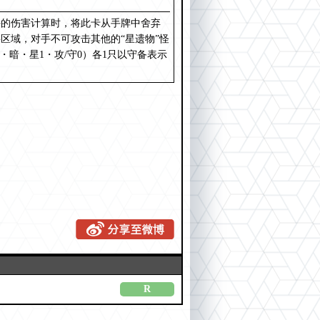
斗的伤害计算时，将此卡从手牌中舍弃
区域，对手不可攻击其他的“星遗物”怪
暗・星1・攻/守0）各1只以守备表示
R