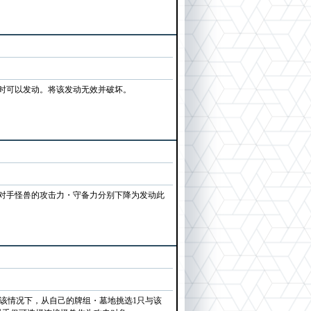
时可以发动。将该发动无效并破坏。
该对手怪兽的攻击力・守备力分别下降为发动此
。该情况下，从自己的牌组・墓地挑选1只与该