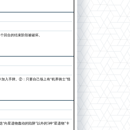
下个回合的结束阶段被破坏。
卡加入手牌。②：只要自己场上有“机界骑士”怪
“向星遗物蠢动的陷阱”以外的5种“星遗物”卡