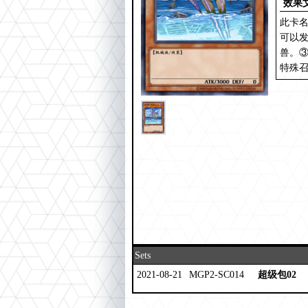
效果
此卡
可以发
兽。③
特殊
Sets
2021-08-21
MGP2-SC014
超级包02