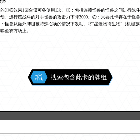
文本
名的①③效果1回合仅可各使用1次。①：包括连接怪兽的怪兽之间进行战
动。进行该战斗的对手怪兽的攻击力下降3000。②：只要此卡存在于怪兽
：怪兽从额外牌组被特殊召唤的情况下发动。将“星遗物衍生物”（机械族・
召唤至双方场上。
搜索包含此卡的牌组