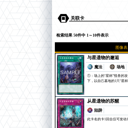
关联卡
检索结果 50件中 1～10件表示
图像表
与星遗物的邂逅
魔法
场地
①：场上的“星杯”怪兽的
下，以自己墓地的1只“星
从星遗物的苏醒
陷阱
此卡名的卡1回合仅可发动