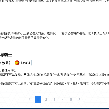
联盟”怪兽或“星遗物”怪兽特殊召唤。②：只要自己场上有“圣骑联盟”连接怪兽存在
层
墓地的1只等级5以上的怪兽为对象。该情况下，将该怪兽特殊召唤。此卡从场上离开
同一纵列发动的对手怪兽的效果无效化。
机界骑士
/ 效果】
Level4
可各使用1次。
情况下可以发动。从牌组将1张“自鸣天琴”卡或“星遗物”卡送至墓地。有2张以上其
兽的情况下可以发动。将“星遗物衍生物”（机械族・暗・星1・攻/守0）各1只以守备
1
2
3
4
5