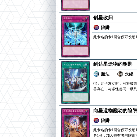
创星改归
陷阱
此卡名的卡1回合仅可发动
到达星遗物的钥匙
魔法
永续
①：此卡发动时，可将被除
兽存在，与该怪兽同一纵
向星遗物蠢动的陷
陷阱
此卡名的卡1回合仅可发动
各1张，加入持有者的牌组