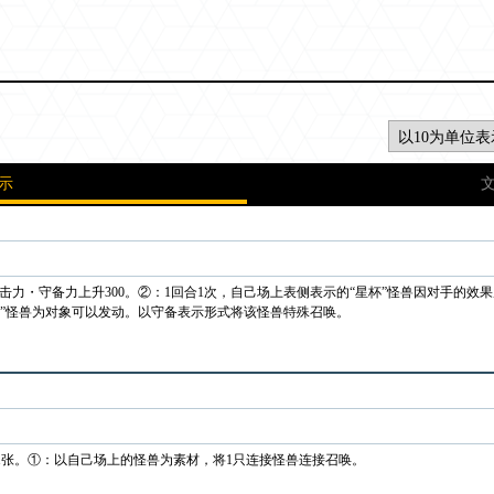
示
攻击力・守备力上升300。②：1回合1次，自己场上表侧表示的“星杯”怪兽因对手的
杯”怪兽为对象可以发动。以守备表示形式将该怪兽特殊召唤。
1张。①：以自己场上的怪兽为素材，将1只连接怪兽连接召唤。