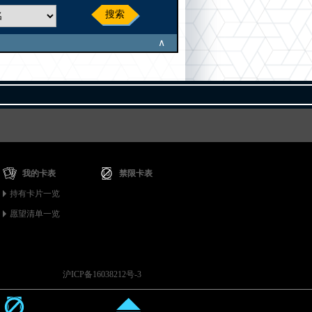
搜索
∧
我的卡表
禁限卡表
持有卡片一览
愿望清单一览
沪ICP备16038212号-3