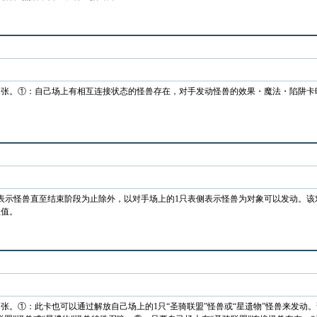
叫
1张。①：自己场上有相互连接状态的怪兽存在，对手发动怪兽的效果・魔法・陷阱卡
表示怪兽直至结束阶段为止除外，以对手场上的1只表侧表示怪兽为对象可以发动。
数值。
1张。①：此卡也可以通过解放自己场上的1只“圣骑联盟”怪兽或“星遗物”怪兽来发动