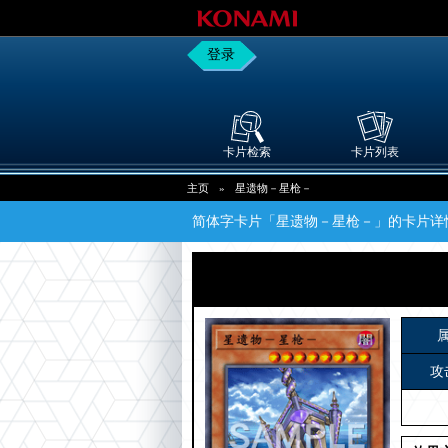
登录
卡片检索
卡片列表
主页
»
星遗物－星枪－
简体字卡片「星遗物－星枪－」的卡片详
攻