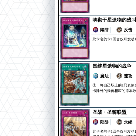
响彻于星遗物的残
陷阱
反击
此卡名的卡1回合仅可发动
围绕星遗物的战争
魔法
速攻
①：将自己场上的1只表侧
卡除外的怪兽相应的原本
圣战・圣骑联盟
陷阱
永续
此卡名的卡1回合仅可发动