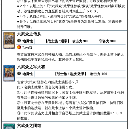
②：依以下数量去除自己场上的武士道计数物，可以发动相应效果。
●２个：以场上的１只“六武众”效果怪兽或“紫炎”效果怪兽为对象可以发
动。该怪兽的攻击力直至回合结束时为止上升５００。
●４个：从自己牌组・墓地将１只“六武众”怪兽加入手牌。
●６个：以自己墓地的１只“紫炎”效果怪兽为对象可以发动。将该怪兽
特殊召唤。
六武众之侍从
地属性
【战士族 / 通常】
攻击力200
守备力2000
Level3
在背后支持六武众的神秘人物。虽然现在已不再战斗，但身上留下的无
数伤痕似乎在诉说着什么。其过去无人知晓。
六武众之军大将
地属性
【战士族 / 连接/效果】
攻击力1000
包含“六武众”怪兽在内的战士族怪兽２只
此卡名的①效果１回合仅可使用１次。
①：此卡连接召唤的情况下，舍弃１张手牌可以发动。从牌组将１张拥
有放武士道计数物的效果的卡加入手牌。
②：只要此卡存在于怪兽区域，每当有“六武众”怪兽被召唤・特殊召唤
至此卡的连接端，就在此卡上放１个武士道计数物。
③：此卡的攻击力上升相当于自己场上的武士道计数物的数量×１００
的数值。
六武众之团结