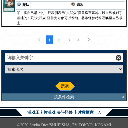
魔法
速攻
①：将自己场上的１只表侧表示“六武众”怪兽送至墓地，以自己或对手
墓地的１只“六武众”怪兽为对象可以发动。将该怪兽特殊召唤至自己场
上。
1
2
3
4
搜索
按条件检索
∧
游戏王卡片游戏 决斗怪兽 卡片数据库
∧
©2020 Studio Dice/SHUEISHA, TV TOKYO, KONAMI