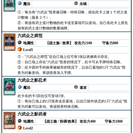
魔法
永续
①：每当有“六武众”怪兽被召唤・特殊召唤，就在此卡上放１个武士道
计数物（最多２个）。
②：将放有武士道计数物的此卡送至墓地可以发动。自己依此卡上原先
放有的武士道计数物的数量抽牌。
六武众之师范
地属性
【战士族 / 效果】
攻击力2100
守备力800
Level5
①：“六武众之师范”在自己场上仅可有1张以表侧表示存在。
②：自己场上存在“六武众”怪兽的情况下，此卡可从手牌特殊召唤。
③：此卡因对手的效果被破坏的情况下，以自己墓地的1只“六武众”怪
兽为对象发动。将该怪兽加入手牌。
六武众之影忍术
魔法
速攻
此卡名的卡1回合仅可发动1张。
①：将自己场上的1只怪兽送至墓地，以自己除外状态的1只“六武众”怪
兽为对象可以发动。将该怪兽特殊召唤。
六武众之影武者
地属性
【战士族 / 协调/效果】
攻击力400
守备力1800
Level2