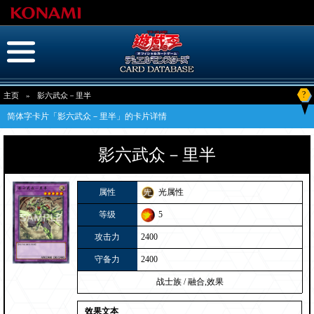
?
主页
»
影六武众－里半
简体字卡片「影六武众－里半」的卡片详情
影六武众－里半
属性
光属性
等级
5
攻击力
2400
守备力
2400
战士族
/
融合,效果
效果文本