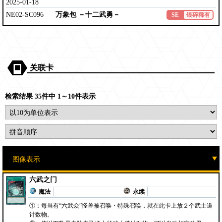
2025-01-18
NE02-SC096
万象包 －十二武勇－
SE
银碎稀有
关联卡
检索结果 35件中 1～10件表示
六武之门
魔法
永续
①：每当有“六武众”怪兽被召唤・特殊召唤，就在此卡上放２个武士道
计数物。