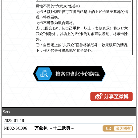
属性不同的“六武众”怪兽×3
此卡从额外牌组仅可在将自己场上的上述卡送至墓地的情
况下特殊召唤。
此卡不可作为融合素材。
①：1回合1次，从自己手牌・场上（表侧表示）将1张“六
武众”卡除外，以场上的1张卡为对象可以发动。将该卡除
外。
②：自己场上的“六武众”怪兽将被战斗・效果破坏的情况
下，作为代替可将墓地的此卡除外。
搜索包含此卡的牌组
Sets
2025-01-18
NE02-SC096
万象包 －十二武勇－
UR
金闪稀有