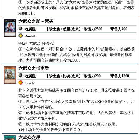
①：仅以自己场上的１只其他“六武众”怪兽为对象的魔法・陷阱・怪兽
的效果发动时可以发动。将该对象移换至能成为其正确对象的、表侧表
示的此卡。
六武众之影－紫炎
地属性
【战士族 / 超量/效果】
攻击力2500
守备力400
Rank4
等级4“六武众”怪兽×2
①：在每个自己・对手回合中1次，去除此卡的1个超量素材，以自己场
上1只攻击力低于2000的“六武众”怪兽为对象可以发动。该怪兽的原本
攻击力直至回合结束时为止变为2000。
六武众之指南番
地属性
【战士族 / 协调/效果】
攻击力200
守备力1200
Level2
此卡名以①方法的特殊召唤１回合仅可进行１次，且②③效果１回合仅
可各使用１次。
①：自己场上存在“六武众之指南番”以外的“六武众”怪兽的情况下，此
卡可从手牌特殊召唤。
②：此卡从场上被送至墓地的情况下可以发动。从自己牌组・墓地将１
张“六武式”卡加入手牌。
③：以此卡作为素材同步召唤的“六武众”怪兽获得以下效果。
●对手场上的怪兽的攻击力下降５００。
六武众之理