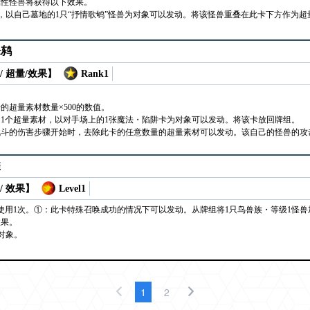
属性怪兽将获得以下效果。
，以自己墓地的1只“抒情歌鸲”怪兽为对象可以发动。将该怪兽重叠在此卡下方作为超
乐鸫
/ 超量/效果】
Rank1
的超量素材数量×500的数值。
的1个超量素材，以对手场上的1张魔法・陷阱卡为对象可以发动。将该卡放回牌组。
战斗的伤害步骤开始时，去除此卡的任意数量的超量素材可以发动。该自己的怪兽的攻
雀
/ 效果】
Level1
使用1次。①：此卡特殊召唤成功的情况下可以发动。从牌组将1只鸟兽族・等级1怪
效果。
对象。
1
2