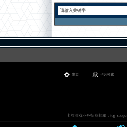
主页
卡片检索
卡牌游戏业务招商邮箱：tcg_cooperati