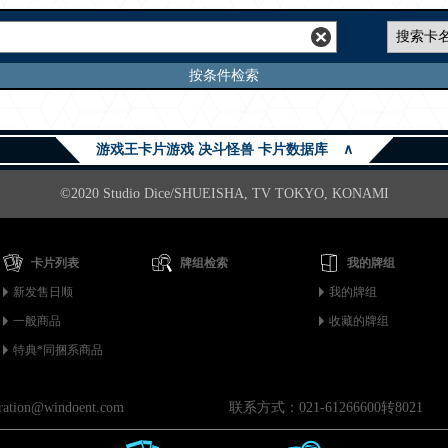
按条件检索
游戏王卡片游戏 决斗怪兽 卡片数据库
∧
©2020 Studio Dice/SHUEISHA, TV TOKYO, KONAMI
卡片列表
牌组检索
我的牌组
新发售日顺
我的牌组
一般商品
收藏的牌组
特典*同捆系商品
on@windoent.com
联系方式：021-61266600转8021