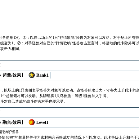
鸟
可各使用1次。①：以自己场上的1只“抒情歌鸲”怪兽为对象可以发动。对手场上所有
级变为1。②：对手怪兽对自己的“抒情歌鸲”怪兽攻击宣言时，将墓地的此卡除外可
的攻击力相同。
椋
/ 超量/效果】
Rank1
，以场上的1只表侧表示怪兽为对象可以发动。该怪兽的攻击力・守备力上升此卡的超量
的1个超量素材可以发动。从牌组将1只鸟兽族・等级1怪兽加入手牌。
战斗对自己造成的战斗伤害对手也要承受。
莺
/ 融合/效果】
Level1
情歌鸲”怪兽
抒情歌鸲”的超量怪兽作为素材融合召唤成功的情况下可以发动。此卡等级上升相当于