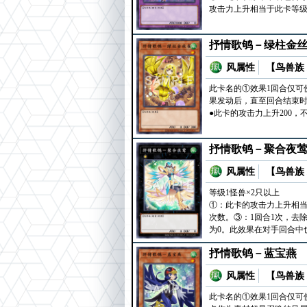
攻击力上升相当于此卡等级
抒情歌鸲－绿柱金
风属性
【鸟兽族 
此卡名的①效果1回合仅可
果发动后，直至回合结束
●此卡的攻击力上升200，
抒情歌鸲－聚合夜
风属性
【鸟兽族 
等级1怪兽×2只以上
①：此卡的攻击力上升相当
次数。③：1回合1次，去
为0。此效果在对手回合中
抒情歌鸲－蓝宝燕
风属性
【鸟兽族 
此卡名的①效果1回合仅可