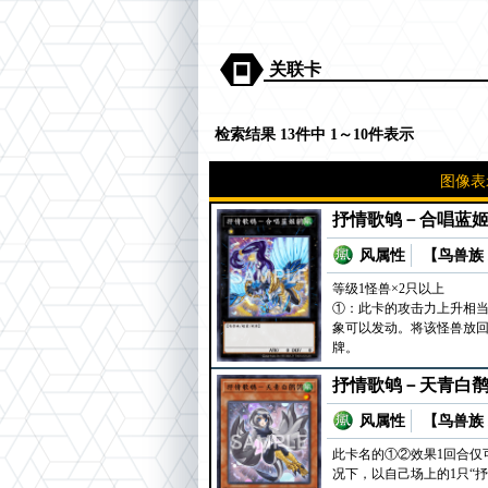
关联卡
检索结果 13件中 1～10件表示
图像表
抒情歌鸲－合唱蓝
风属性
【鸟兽族 
等级1怪兽×2只以上
①：此卡的攻击力上升相当
象可以发动。将该怪兽放回
牌。
抒情歌鸲－天青白
风属性
【鸟兽族 
此卡名的①②效果1回合仅
况下，以自己场上的1只“