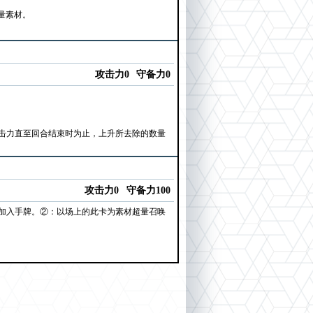
量素材。
攻击力0
守备力0
击力直至回合结束时为止，上升所去除的数量
攻击力0
守备力100
兽加入手牌。②：以场上的此卡为素材超量召唤