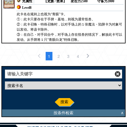
光属性
【龙族 / 效果】
攻击力2500
守备力2000
Level8
此卡名在规则上也视为“青眼”卡。
①：此卡只要存在于手牌・墓地，则视为通常怪兽。
②：此卡召唤・特殊召唤时，以对手场上的１张魔法・陷阱卡为对象可
以发动。将该卡除外。
③：在自己・对手回合中，对手场上存在怪兽的情况下，解放此卡可以
发动。从手牌将１只“青眼白龙”特殊召唤。
1
2
3
4
搜索
按条件检索
∧