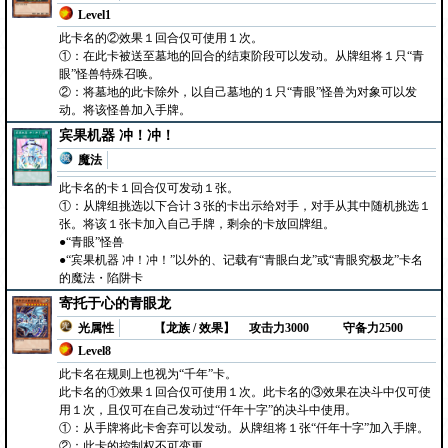
Level1
此卡名的②效果１回合仅可使用１次。
①：在此卡被送至墓地的回合的结束阶段可以发动。从牌组将１只“青
眼”怪兽特殊召唤。
②：将墓地的此卡除外，以自己墓地的１只“青眼”怪兽为对象可以发
动。将该怪兽加入手牌。
宾果机器 冲！冲！
魔法
此卡名的卡１回合仅可发动１张。
①：从牌组挑选以下合计３张的卡出示给对手，对手从其中随机挑选１
张。将该１张卡加入自己手牌，剩余的卡放回牌组。
●“青眼”怪兽
●“宾果机器 冲！冲！”以外的、记载有“青眼白龙”或“青眼究极龙”卡名
的魔法・陷阱卡
寄托于心的青眼龙
光属性
【龙族 / 效果】
攻击力3000
守备力2500
Level8
此卡名在规则上也视为“千年”卡。
此卡名的①效果１回合仅可使用１次。此卡名的③效果在决斗中仅可使
用１次，且仅可在自己发动过“仟年十字”的决斗中使用。
①：从手牌将此卡舍弃可以发动。从牌组将１张“仟年十字”加入手牌。
②：此卡的控制权不可变更。