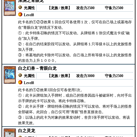
深渊之青眼龙
光属性
【龙族 / 效果】
攻击力2500
守备力2500
Level8
此卡名的①②③效果１回合仅可各使用１次，仅可在自己场上或墓地存
在“青眼白龙”的情况下发动。
①：此卡特殊召唤的情况下可以发动。从牌组将１张仪式魔法卡或“融
合”加入手牌。
②：在自己的结束阶段可以发动。从牌组将１只等级８以上的龙族怪兽
加入手牌。
③：将墓地的此卡除外可以发动。自己场上所有等级８以上的龙族怪兽
的攻击力上升１０００。
白之幻兽－青眼白龙
光属性
【龙族 / 效果】
攻击力3000
守备力2500
Level8
此卡名的①②效果1回合仅可各使用1次。
①：此卡从牌组加入手牌时，或自己的怪兽因战斗被破坏时，向对手出
示手牌的此卡可以发动。将此卡特殊召唤。
②：此卡从手牌・牌组特殊召唤的情况下可以发动。将对手场上的怪兽
全部破坏。此回合，自己仅可用“青眼”怪兽直接攻击。
③：以场上的此卡为对象的效果发动时，舍弃1张手牌可以发动。将该
效果无效。
白之灵龙