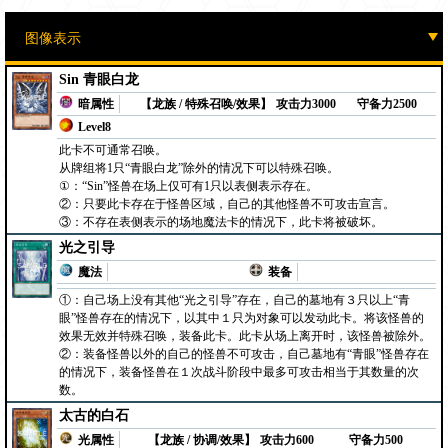
Sin 青眼白龙
暗属性
【龙族 / 特殊召唤/效果】
攻击力3000
守备力2500
Level8
此卡不可通常召唤。
从牌组将1只“青眼白龙”除外的情况下可以特殊召唤。
①：“Sin”怪兽在场上仅可有1只以表侧表示存在。
②：只要此卡存在于怪兽区域，自己的其他怪兽不可攻击宣言。
③：不存在表侧表示的场地魔法卡的情况下，此卡将被破坏。
光之引导
魔法
装备
①：自己场上没有其他“光之引导”存在，自己的墓地有３只以上“青
眼”怪兽存在的情况下，以其中１只为对象可以发动此卡。将该怪兽的
效果无效并特殊召唤，装备此卡。此卡从场上离开时，该怪兽被除外。
②：装备怪兽以外的自己的怪兽不可攻击，自己墓地有“青眼”怪兽存在
的情况下，装备怪兽在１次战斗阶段中最多可攻击相当于其数量的次
数。
太古的白石
光属性
【龙族 / 协调/效果】
攻击力600
守备力500