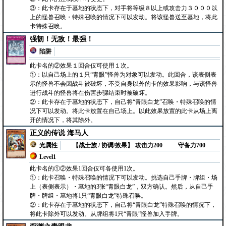
③：此卡存在于墓地的状态下，对手将等级８以上或攻击力３０００以
上的怪兽召唤・特殊召唤的情况下可以发动。将该怪兽送至墓地，将此
卡特殊召唤。
强韧！无敌！最强！
陷阱
此卡名的②效果１回合仅可使用１次。
①：以自己场上的１只“青眼”怪兽为对象可以发动。此回合，该表侧表
示的怪兽不会因战斗被破坏，不受自身以外的卡的效果影响，与该怪兽
进行战斗的怪兽将在伤害步骤结束时被破坏。
②：此卡存在于墓地的状态下，自己将“青眼白龙”召唤・特殊召唤的情
况下可以发动。将此卡放置在自己场上。以此效果放置的此卡从场上离
开的情况下，将其除外。
正义的传说 海马人
光属性
【战士族 / 协调/效果】
攻击力200
守备力700
Level1
此卡名的①②效果1回合仅可各使用1次。
①：此卡召唤・特殊召唤的情况下可以发动。挑选自己手牌・牌组・场
上（表侧表示）・墓地的3张“青眼白龙”，双方确认。然后，从自己手
牌・牌组・墓地将1只“青眼白龙”特殊召唤。
②：此卡存在于墓地的状态下，自己将“青眼白龙”特殊召唤的情况下，
将此卡除外可以发动。从牌组将1只“青眼”怪兽加入手牌。