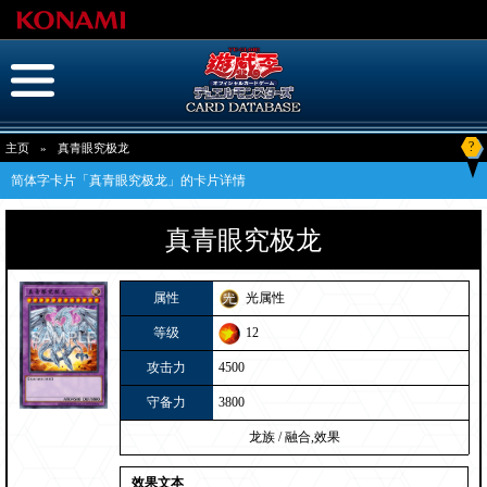
?
主页
»
真青眼究极龙
简体字卡片「真青眼究极龙」的卡片详情
真青眼究极龙
属性
光属性
等级
12
攻击力
4500
守备力
3800
龙族
/
融合,效果
效果文本