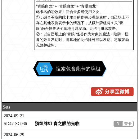
“青眼白龙”＋“青眼白龙”＋“青眼白龙”
此卡名的①效果１回合最多可使用２次。
①：融合召唤的此卡攻击的伤害步骤结束时，自己场上不
存在其他表侧表示卡的情况下，从额外牌组将１只“青
眼”融合怪兽送至墓地可以发动。此卡可继续攻击。
②：以自己场上的“青眼”怪兽作为对象的魔法・陷阱・怪
兽的效果发动时，将墓地的此卡除外可以发动。将该发动
无效并破坏。
搜索包含此卡的牌组
Sets
2024-09-21
SD47-SC036
预组牌组 青之眼的光临
N
普卡
2024-06-29