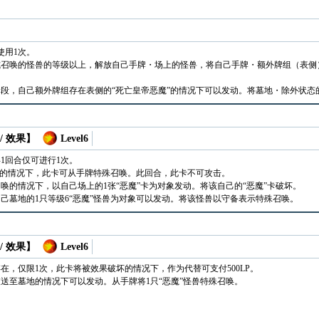
使用1次。
召唤的怪兽的等级以上，解放自己手牌・场上的怪兽，将自己手牌・额外牌组（表侧）
段，自己额外牌组存在表侧的“死亡皇帝恶魔”的情况下可以发动。将墓地・除外状态
/ 效果】
Level6
1回合仅可进行1次。
卡的情况下，此卡可从手牌特殊召唤。此回合，此卡不可攻击。
唤的情况下，以自己场上的1张“恶魔”卡为对象发动。将该自己的“恶魔”卡破坏。
己墓地的1只等级6“恶魔”怪兽为对象可以发动。将该怪兽以守备表示特殊召唤。
/ 效果】
Level6
在，仅限1次，此卡将被效果破坏的情况下，作为代替可支付500LP。
送至墓地的情况下可以发动。从手牌将1只“恶魔”怪兽特殊召唤。