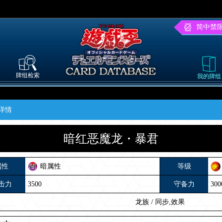
简中禁
牌组检索
我的牌组
详情
暗红恶魔龙・暴君
属性
暗属性
等级
击力
3500
守备力
300
龙族
/
同步,效果