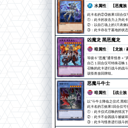
水属性
【恶魔族 
此卡名的②③效果1回合仅
①：此卡的攻击力上升此卡
②：以自己场上的1只表侧
③：此卡存在于墓地的状
凶魔龙 黑恶魔龙
暗属性
【龙族 /
等级６“恶魔”通常怪兽＋“
自己１回合仅可特殊召唤１
召唤的此卡进行战斗的战斗
该怪兽放回牌组。
恶魔斗牛士
暗属性
【战士族 
以“斗牛士降临之仪式 黑暗
此卡名的①效果1回合仅可
①：此卡仪式召唤的情况下
②：此卡不会因战斗被破坏
③：此卡与怪兽进行战斗的