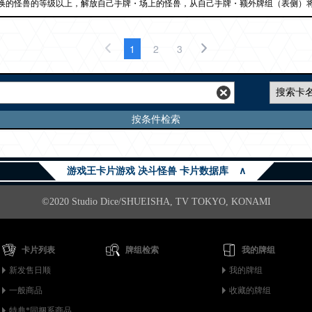
唤的怪兽的等级以上，解放自己手牌・场上的怪兽，从自己手牌・额外牌组（表侧）将
1
2
3
按条件检索
游戏王卡片游戏 决斗怪兽 卡片数据库
∧
©2020 Studio Dice/SHUEISHA, TV TOKYO, KONAMI
卡片列表
牌组检索
我的牌组
新发售日顺
我的牌组
一般商品
收藏的牌组
特典*同捆系商品