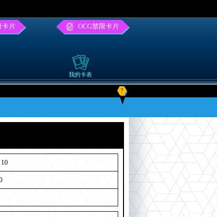
限卡片
OCG禁限卡片
我的卡表
?
10
0