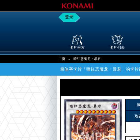
登录
卡片检索
卡片列表
主页
»
暗红恶魔龙・暴君
简体字卡片「暗红恶魔龙・暴君」的卡片
攻