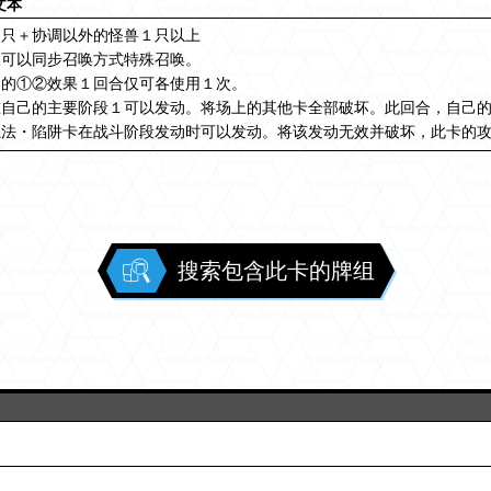
文本
２只＋协调以外的怪兽１只以上
仅可以同步召唤方式特殊召唤。
名的①②效果１回合仅可各使用１次。
在自己的主要阶段１可以发动。将场上的其他卡全部破坏。此回合，自己
魔法・陷阱卡在战斗阶段发动时可以发动。将该发动无效并破坏，此卡的
搜索包含此卡的牌组