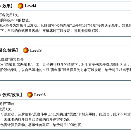
/ 效果】
Level4
可各使用1次。
的等级×200的数值。
表示怪兽为对象可以发动。从牌组将“公爵恶魔”以外的1只“恶魔”怪兽送至墓地。对
态下，自己的仪式怪兽因战斗被破坏时可以发动。将此卡特殊召唤。
 融合/效果】
Level9
真红眼”通常怪兽
次“凶魔龙 黑恶魔龙”。①：此卡进行战斗的情况下，对手直至伤害步骤结束时为止
阶段结束时，以自己墓地的１只“真红眼”通常怪兽为对象可以发动。给予对手相当于
/ 仪式/效果】
Level6
游行”降临
使用1次。
可以发动。从牌组将“恶魔斗牛士”以外的2张“恶魔”卡加入手牌。此回合，此卡不可
，因此卡的战斗对自己造成的战斗伤害变为0。
伤害计算后发动。将该怪兽破坏，给予对手1000伤害。