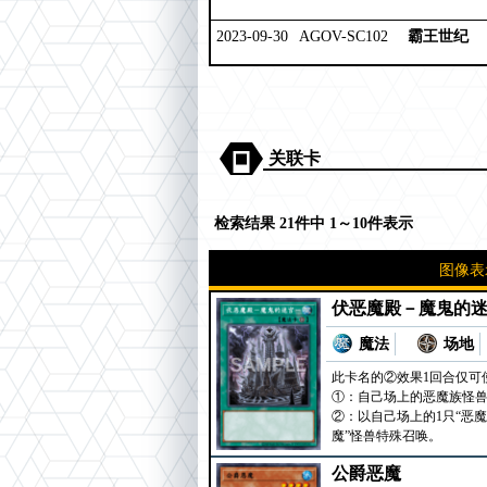
2023-09-30
AGOV-SC102
霸王世纪
关联卡
检索结果 21件中 1～10件表示
图像表
伏恶魔殿－魔鬼的
魔法
场地
此卡名的②效果1回合仅可
①：自己场上的恶魔族怪兽
②：以自己场上的1只“恶
魔”怪兽特殊召唤。
公爵恶魔