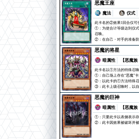
恶魔王座
魔法
仪式
此卡名的②效果1回合仅可
①：为使合计等级达到仪式
召唤。
②：在自己・对手的准备阶
恶魔的将星
暗属性
【恶魔族 
此卡名以①方法的特殊召唤
①：自己场上存在“恶魔”
②：以此卡的①方法特殊召
③：此卡上级召唤时，以自
恶魔的巨神
暗属性
【恶魔族 
①：只要此卡以表侧表示存
②：此卡因效果被破坏并被