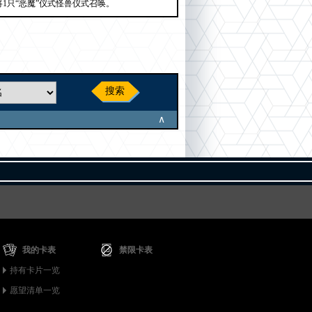
1只“恶魔”仪式怪兽仪式召唤。
搜索
∧
我的卡表
禁限卡表
持有卡片一览
愿望清单一览