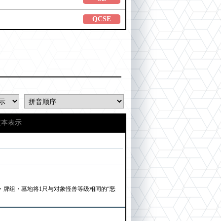
QCSE
文本表示
・牌组・墓地将1只与对象怪兽等级相同的“恶