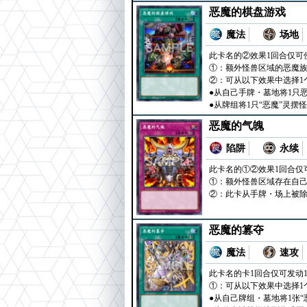
恶魔的棋盘游戏
魔法
场地
此卡名的②效果1回合仅可
①：额外怪兽区域的恶魔族
②：可从以下效果中选择1
●从自己手牌・墓地将1只
●从牌组将1只“恶魔”灵摆
恶魔的气魄
陷阱
永续
此卡名的①②效果1回合仅
①：额外怪兽区域存在自己
②：此卡从手牌・场上被除
恶魔的篡夺
魔法
速攻
此卡名的卡1回合仅可发动
①：可从以下效果中选择1
●从自己牌组・墓地将1张