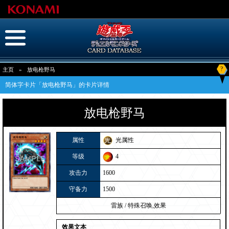
?
主页
»
放电枪野马
简体字卡片「放电枪野马」的卡片详情
放电枪野马
属性
光属性
等级
4
攻击力
1600
守备力
1500
雷族
/
特殊召唤,效果
效果文本