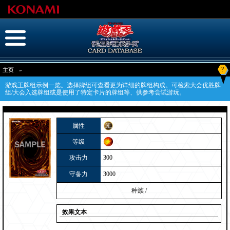
?
主页
»
游戏王牌组示例一览。选择牌组可查看更为详细的牌组构成。可检索大会优胜牌
组/大会入选牌组或是使用了特定卡片的牌组等、供参考尝试游玩。
属性
等级
攻击力
300
守备力
3000
种族
/
效果文本