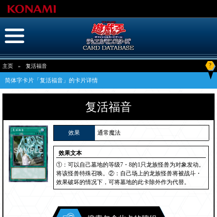
?
主页
»
复活福音
简体字卡片「复活福音」的卡片详情
复活福音
效果
通常魔法
效果文本
①：可以自己墓地的等级7・8的1只龙族怪兽为对象发动。
将该怪兽特殊召唤。②：自己场上的龙族怪兽将被战斗・
效果破坏的情况下，可将墓地的此卡除外作为代替。