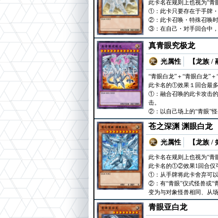
此卡名在规则上也视为“青
①：此卡只要存在于手牌
②：此卡召唤・特殊召唤
③：在自己・对手回合中，
真青眼究极龙
光属性
【龙族 /
“青眼白龙”＋“青眼白龙”＋
此卡名的①效果１回合最
①：融合召唤的此卡攻击的
击。
②：以自己场上的“青眼”
苍之深渊 渊眼白龙
光属性
【龙族 /
此卡名在规则上也视为“青
此卡名的①②效果1回合仅
①：从手牌将此卡舍弃可以
②：有“青眼”仪式怪兽或
变为与对象怪兽相同、从
青眼亚白龙