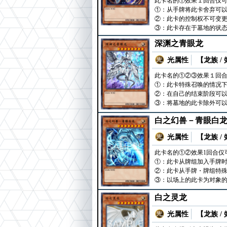
此卡名的①效果１回合仅可
①：从手牌将此卡舍弃可以
②：此卡的控制权不可变
③：此卡存在于墓地的状
深渊之青眼龙
光属性
【龙族 /
此卡名的①②③效果１回合
①：此卡特殊召唤的情况下
②：在自己的结束阶段可
③：将墓地的此卡除外可
白之幻兽－青眼白
光属性
【龙族 /
此卡名的①②效果1回合仅
①：此卡从牌组加入手牌
②：此卡从手牌・牌组特殊
③：以场上的此卡为对象的
白之灵龙
光属性
【龙族 /