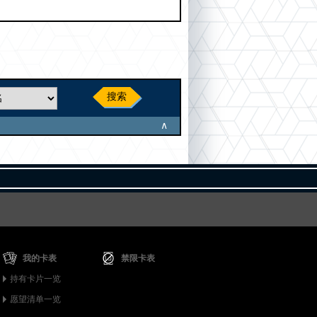
搜索
∧
我的卡表
禁限卡表
持有卡片一览
愿望清单一览