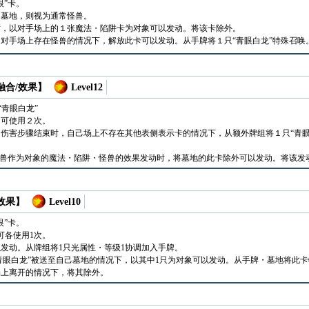
眼”卡。
・墓地，则视为通常怪兽。
时，以对手场上的１张魔法・陷阱卡为对象可以发动。将该卡除外。
对手场上存在怪兽的情况下，解放此卡可以发动。从手牌将１只“青眼白龙”特殊召唤
 融合/效果】
Level12
“青眼白龙”
多可使用２次。
伤害步骤结束时，自己场上不存在其他表侧表示卡的情况下，从额外牌组将１只“青眼
怪兽作为对象的魔法・陷阱・怪兽的效果发动时，将墓地的此卡除外可以发动。将该发
 效果】
Level10
眼”卡。
可各使用1次。
发动。从牌组将1只光属性・等级1协调加入手牌。
“青眼白龙”被送至自己墓地的情况下，以其中1只为对象可以发动。从手牌・墓地将此
场上离开的情况下，将其除外。