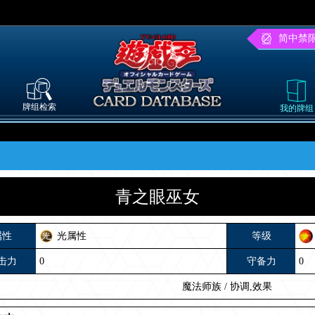
简中禁
牌组检索
我的牌组
青之眼巫女
属性
光属性
等级
击力
0
守备力
0
魔法师族
/
协调,效果