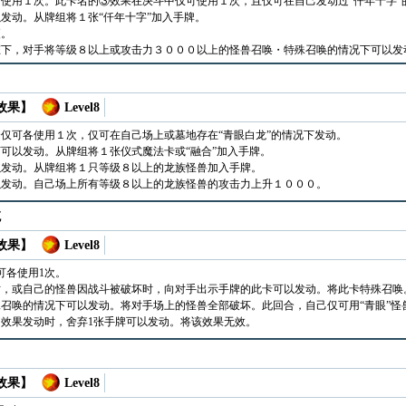
使用１次。此卡名的③效果在决斗中仅可使用１次，且仅可在自己发动过“仟年十字”
发动。从牌组将１张“仟年十字”加入手牌。
更。
态下，对手将等级８以上或攻击力３０００以上的怪兽召唤・特殊召唤的情况下可以发
 效果】
Level8
仅可各使用１次，仅可在自己场上或墓地存在“青眼白龙”的情况下发动。
可以发动。从牌组将１张仪式魔法卡或“融合”加入手牌。
以发动。从牌组将１只等级８以上的龙族怪兽加入手牌。
以发动。自己场上所有等级８以上的龙族怪兽的攻击力上升１０００。
龙
 效果】
Level8
可各使用1次。
时，或自己的怪兽因战斗被破坏时，向对手出示手牌的此卡可以发动。将此卡特殊召唤
召唤的情况下可以发动。将对手场上的怪兽全部破坏。此回合，自己仅可用“青眼”怪
效果发动时，舍弃1张手牌可以发动。将该效果无效。
 效果】
Level8