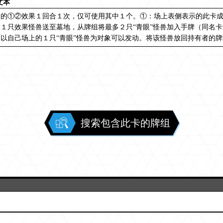
文本
名的①②效果１回合１次，仅可使用其中１个。①：场上表侧表示的此卡
的１只效果怪兽送至墓地，从牌组将最多２只“青眼”怪兽加入手牌（同名
，以自己场上的１只“青眼”怪兽为对象可以发动。将该怪兽放回持有者的
搜索包含此卡的牌组