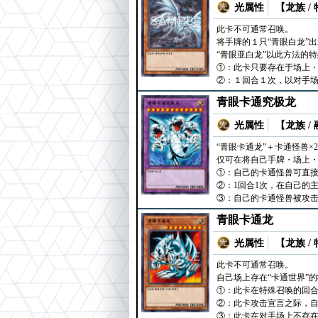
光属性
【龙族 /
此卡不可通常召唤。
将手牌的１只“青眼白龙”
“青眼亚白龙”以此方法的
①：此卡只要存在于场上・
②：１回合１次，以对手
青眼卡通究极龙
光属性
【龙族 /
“青眼卡通龙”＋卡通怪兽×2
仅可在将自己手牌・场上
①：自己的卡通怪兽可直
②：1回合1次，在自己的
③：自己的卡通怪兽被攻
青眼卡通龙
光属性
【龙族 /
此卡不可通常召唤。
自己场上存在“卡通世界”
①：此卡在特殊召唤的回
②：此卡攻击宣言之际，自己
③：此卡在对手场上不存