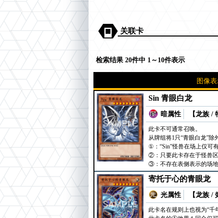
关联卡
检索结果 20件中 1～10件表示
图像表
Sin 青眼白龙
暗属性
【龙族 /
此卡不可通常召唤。
从牌组将1只“青眼白龙”
①：“Sin”怪兽在场上仅
②：只要此卡存在于怪兽
③：不存在表侧表示的场
寄托于心的青眼龙
光属性
【龙族 /
此卡名在规则上也视为“千