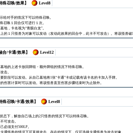
 特殊召唤/效果】
Level8
出示给对手的情况下可以特殊召唤。
特殊召唤１回合仅可进行１次。
墓地，卡名视为“青眼白龙”。
场上的１只怪兽为对象可以发动（发动此效果的回合中，此卡不可攻击）。将该怪兽破
 融合/卡通/效果】
Level12
・墓地的上述卡放回牌组・额外牌组的情况下特殊召唤。
接攻击。
主要阶段可以发动。从自己墓地将1张“卡通”卡或记载有该卡名的卡加入手牌。
击的伤害计算时可以发动。将该怪兽直至伤害步骤结束时为止除外。
 特殊召唤/卡通/效果】
Level8
的状态下，解放自己场上的2只怪兽的情况下可以特殊召唤。
合不可攻击。
必须支付500LP。
在卡通怪兽的情况下可直接攻击。存在的情况下，仅可选择卡通怪兽为攻击对象。