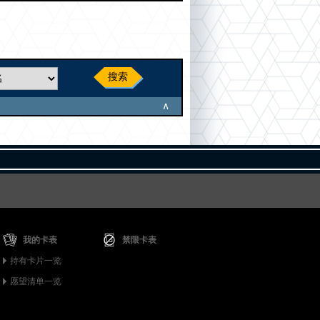
搜索
∧
我的卡表
禁限卡表
持有卡片一览
愿望清单一览