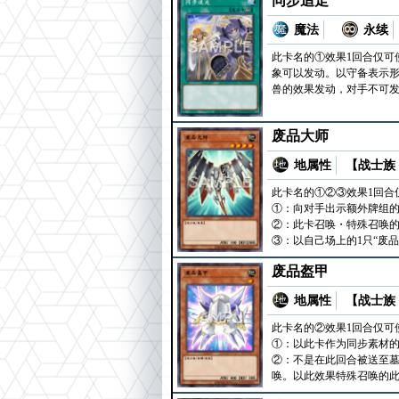
同步追走
魔法
永续
此卡名的①效果1回合仅可
象可以发动。以守备表示形
兽的效果发动，对手不可
废品大师
地属性
【战士族 
此卡名的①②③效果1回合
①：向对手出示额外牌组的
②：此卡召唤・特殊召唤的
③：以自己场上的1只“废
废品盔甲
地属性
【战士族 
此卡名的②效果1回合仅可
①：以此卡作为同步素材
②：不是在此回合被送至墓
唤。以此效果特殊召唤的