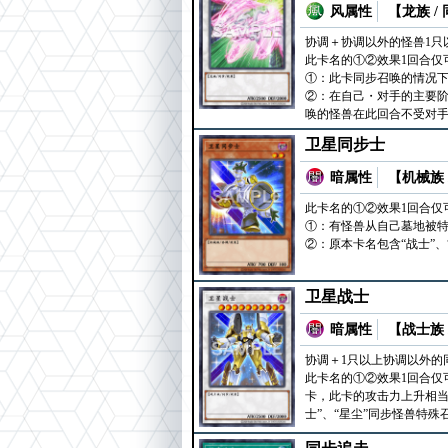
风属性
【龙族 /
协调＋协调以外的怪兽1只
此卡名的①②效果1回合仅
①：此卡同步召唤的情况下
②：在自己・对手的主要阶
唤的怪兽在此回合不受对
卫星同步士
暗属性
【机械族 
此卡名的①②效果1回合仅
①：有怪兽从自己墓地被
②：原本卡名包含“战士”
卫星战士
暗属性
【战士族 
协调＋1只以上协调以外的
此卡名的①②效果1回合仅
卡，此卡的攻击力上升相当
士”、“星尘”同步怪兽特殊