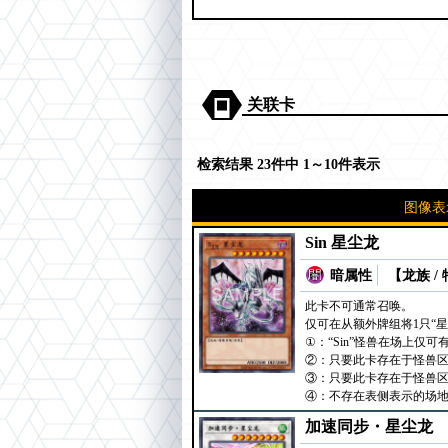
关联卡
检索结果 23件中 1～10件表示
图像表
Sin 星尘龙
暗属性
【龙族 /
此卡不可通常召唤。
仅可在从额外牌组将1只“
①：“Sin”怪兽在场上仅
②：只要此卡存在于怪兽
③：只要此卡存在于怪兽
④：不存在表侧表示的场
加速同步・星尘龙