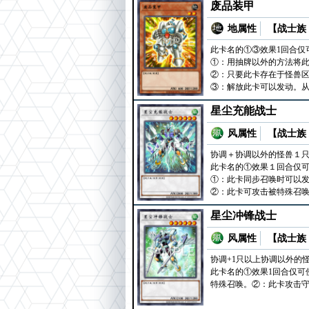
废品装甲
地属性
【战士族 
此卡名的①③效果1回合仅
①：用抽牌以外的方法将
②：只要此卡存在于怪兽区
③：解放此卡可以发动。从
星尘充能战士
风属性
【战士族 
协调＋协调以外的怪兽１
此卡名的①效果１回合仅
①：此卡同步召唤时可以
②：此卡可攻击被特殊召
星尘冲锋战士
风属性
【战士族 
协调+1只以上协调以外的
此卡名的①效果1回合仅可
特殊召唤。②：此卡攻击