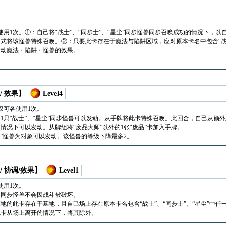
使用1次。①：自己将“战士”、“同步士”、“星尘”同步怪兽同步召唤成功的情况下，
式将该怪兽特殊召唤。②：只要此卡存在于魔法与陷阱区域，应对原本卡名中包含“战士
发动魔法・陷阱・怪兽的效果。
/ 效果】
Level4
仅可各使用1次。
1只“战士”、“星尘”同步怪兽可以发动。从手牌将此卡特殊召唤。此回合，自己从额
情况下可以发动。从牌组将“废品大师”以外的1张“废品”卡加入手牌。
品”怪兽为对象可以发动。该怪兽的等级下降最多2。
/ 协调/效果】
Level1
使用1次。
的同步怪兽不会因战斗被破坏。
地的此卡存在于墓地，且自己场上存在原本卡名包含“战士”、“同步士”、“星尘”中
此卡从场上离开的情况下，将其除外。