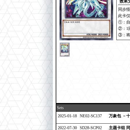
效果
同步
此卡
①：自
②：1
③：将
Sets
2025-01-18
NE02-SC137
万象包 －
2022-07-30
SD28-SCP02
主题卡组 同