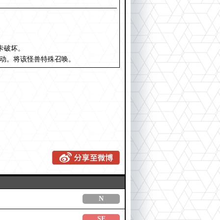
卡破坏。
发动。将该怪兽特殊召唤。
N
SE