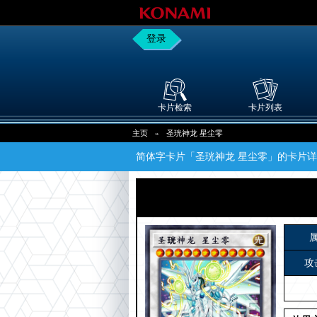
登录
卡片检索
卡片列表
主页
»
圣珖神龙 星尘零
简体字卡片「圣珖神龙 星尘零」的卡片
攻