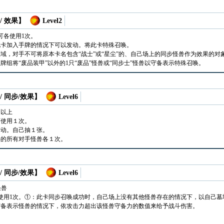
/ 效果】
Level2
可各使用1次。
此卡加入手牌的情况下可以发动。将此卡特殊召唤。
域，对手不可将原本卡名包含“战士”或“星尘”的、自己场上的同步怪兽作为效果的对
牌组将“废品装甲”以外的1只“废品”怪兽或“同步士”怪兽以守备表示特殊召唤。
/ 同步/效果】
Level6
只以上
可使用１次。
发动。自己抽１张。
唤的所有对手怪兽各１次。
/ 同步/效果】
Level6
怪兽
使用1次。①：此卡同步召唤成功时，自己场上没有其他怪兽存在的情况下，以自己墓地
守备表示怪兽的情况下，依攻击力超出该怪兽守备力的数值来给予战斗伤害。