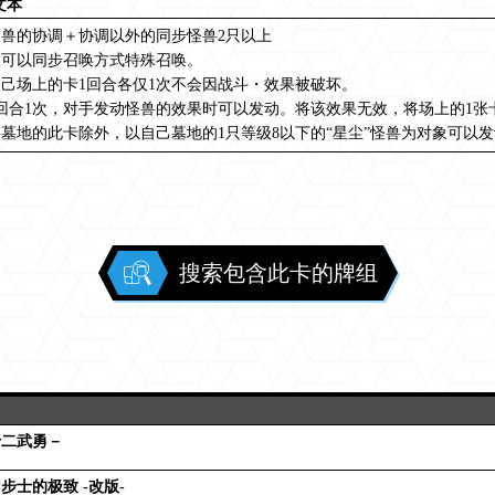
文本
怪兽的协调＋协调以外的同步怪兽2只以上
仅可以同步召唤方式特殊召唤。
己场上的卡1回合各仅1次不会因战斗・效果被破坏。
回合1次，对手发动怪兽的效果时可以发动。将该效果无效，将场上的1张
墓地的此卡除外，以自己墓地的1只等级8以下的“星尘”怪兽为对象可以
搜索包含此卡的牌组
十二武勇－
步士的极致 -改版-