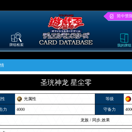
简中禁
牌组检索
我的牌组
详情
圣珖神龙 星尘零
属性
光属性
等级
击力
4000
守备力
400
龙族
/
同步,效果