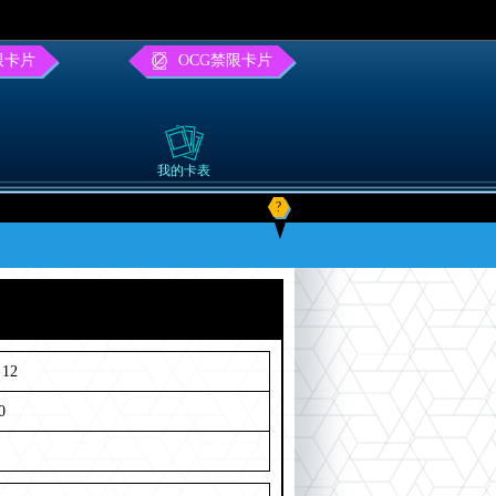
限卡片
OCG禁限卡片
我的卡表
?
12
0