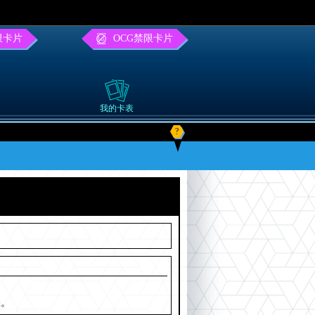
限卡片
OCG禁限卡片
我的卡表
?
张。