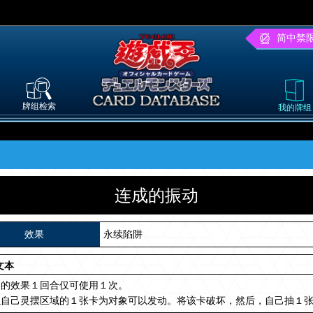
简中禁
牌组检索
我的牌组
连成的振动
效果
永续陷阱
文本
名的效果１回合仅可使用１次。
以自己灵摆区域的１张卡为对象可以发动。将该卡破坏，然后，自己抽１