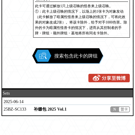
此卡可通过解放1只上级召唤的怪兽来上级召唤。
①：此卡上级召唤的情况下，以场上的1张卡为对象发动
（此卡解放了暗属性怪兽来上级召唤的情况下，可将此效
果的对象改成2张）。将该卡除外，给予对手1000伤害。除
外的卡为暗属性怪兽卡的情况下，进而从其控制者的手
牌・牌组・额外牌组・墓地将所有同名卡除外。
搜索包含此卡的牌组
Sets
2025-06-14
25BZ-SC133
补缀包 2025 Vol.1
N
普卡