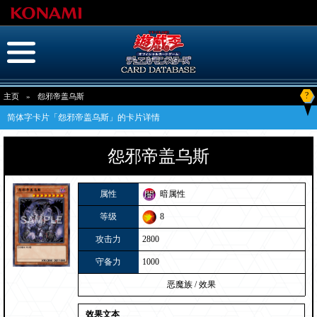
?
主页
»
怨邪帝盖乌斯
简体字卡片「怨邪帝盖乌斯」的卡片详情
怨邪帝盖乌斯
属性
暗属性
等级
8
攻击力
2800
守备力
1000
恶魔族
/
效果
效果文本