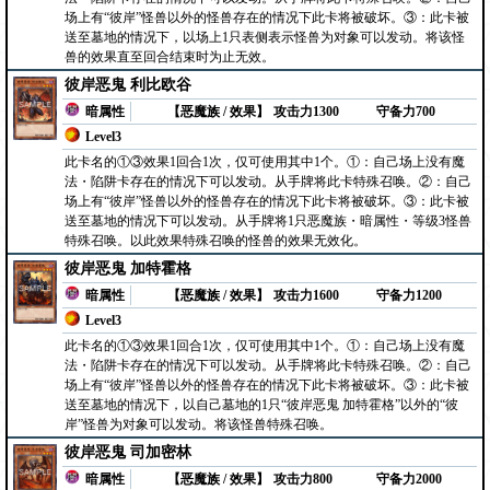
场上有“彼岸”怪兽以外的怪兽存在的情况下此卡将被破坏。③：此卡被
送至墓地的情况下，以场上1只表侧表示怪兽为对象可以发动。将该怪
兽的效果直至回合结束时为止无效。
彼岸恶鬼 利比欧谷
暗属性
【恶魔族 / 效果】
攻击力1300
守备力700
Level3
此卡名的①③效果1回合1次，仅可使用其中1个。①：自己场上没有魔
法・陷阱卡存在的情况下可以发动。从手牌将此卡特殊召唤。②：自己
场上有“彼岸”怪兽以外的怪兽存在的情况下此卡将被破坏。③：此卡被
送至墓地的情况下可以发动。从手牌将1只恶魔族・暗属性・等级3怪兽
特殊召唤。以此效果特殊召唤的怪兽的效果无效化。
彼岸恶鬼 加特霍格
暗属性
【恶魔族 / 效果】
攻击力1600
守备力1200
Level3
此卡名的①③效果1回合1次，仅可使用其中1个。①：自己场上没有魔
法・陷阱卡存在的情况下可以发动。从手牌将此卡特殊召唤。②：自己
场上有“彼岸”怪兽以外的怪兽存在的情况下此卡将被破坏。③：此卡被
送至墓地的情况下，以自己墓地的1只“彼岸恶鬼 加特霍格”以外的“彼
岸”怪兽为对象可以发动。将该怪兽特殊召唤。
彼岸恶鬼 司加密林
暗属性
【恶魔族 / 效果】
攻击力800
守备力2000