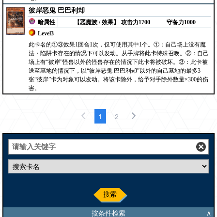
彼岸恶鬼 巴巴利却
暗属性
【恶魔族 / 效果】
攻击力1700
守备力1000
Level3
此卡名的①③效果1回合1次，仅可使用其中1个。①：自己场上没有魔
法・陷阱卡存在的情况下可以发动。从手牌将此卡特殊召唤。②：自己
场上有“彼岸”怪兽以外的怪兽存在的情况下此卡将被破坏。③：此卡被
送至墓地的情况下，以“彼岸恶鬼 巴巴利却”以外的自己墓地的最多3
张“彼岸”卡为对象可以发动。将该卡除外，给予对手除外数量×300的伤
害。
1
2
搜索
按条件检索
∧