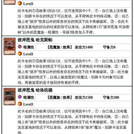
Level3
此卡名的①③效果1回合1次，仅可使用其中1个。①：自己场上没有魔
法・陷阱卡存在的情况下可以发动。从手牌将此卡特殊召唤。②：自己
场上有“彼岸”怪兽以外的怪兽存在的情况下此卡将被破坏。③：在此卡
被送至墓地的回合的结束阶段可以发动。从牌组将1只“彼岸恶鬼 司加密
林”以外的恶魔族・暗属性・等级3怪兽加入手牌。
彼岸恶鬼 哈克斯帕
暗属性
【恶魔族 / 效果】
攻击力1400
守备力0
Level3
此卡名的①③效果1回合1次，仅可使用其中1个。①：自己场上没有魔
法・陷阱卡存在的情况下可以发动。从手牌将此卡特殊召唤。②：自己
场上有“彼岸”怪兽以外的怪兽存在的情况下此卡将被破坏。③：此卡被
送至墓地的情况下，以场上被放置的1张魔法・陷阱卡为对象可以发
动。将被放置的该卡放回持有者的手牌。
彼岸恶鬼 哈洛杭德
暗属性
【恶魔族 / 效果】
攻击力1500
守备力300
Level3
此卡名的①③效果1回合1次，仅可使用其中1个。①：自己场上没有魔
法・陷阱卡存在的情况下可以发动。从手牌将此卡特殊召唤。②：自己
场上有“彼岸”怪兽以外的怪兽存在的情况下此卡将被破坏。③：此卡被
送至墓地的情况下可以发动。从牌组将1张“彼岸”魔法・陷阱卡送至墓
地。