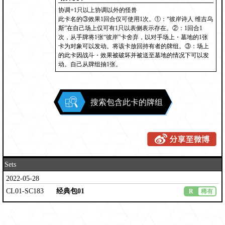
协调+1只以上协调以外的怪兽
此卡名的③效果1回合仅可使用1次。①：“彼岸诗人 维吉乌
斯”在自己场上仅可有1只以表侧表示存在。②：1回合1
次，从手牌将1张“彼岸”卡舍弃，以对手场上・墓地的1张
卡为对象可以发动。将该卡放回持有者的牌组。③：场上
的此卡因战斗・效果被破坏并被送至墓地的情况下可以发
动。自己从牌组抽1张。
搜索包含此卡的牌组
Sets
2022-05-28
CL01-SC183
经典包01
R
稀有