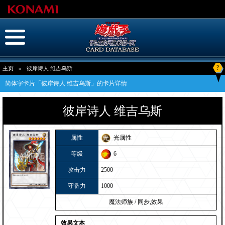
?
主页
»
彼岸诗人 维吉乌斯
简体字卡片「彼岸诗人 维吉乌斯」的卡片详情
彼岸诗人 维吉乌斯
属性
光属性
等级
6
攻击力
2500
守备力
1000
魔法师族
/
同步,效果
效果文本