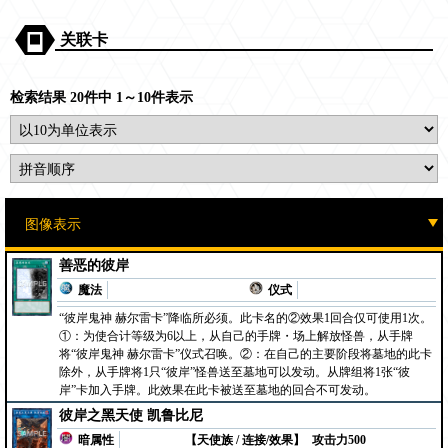
关联卡
检索结果 20件中 1～10件表示
善恶的彼岸
魔法
仪式
“彼岸鬼神 赫尔雷卡”降临所必须。此卡名的②效果1回合仅可使用1次。
①：为使合计等级为6以上，从自己的手牌・场上解放怪兽，从手牌
将“彼岸鬼神 赫尔雷卡”仪式召唤。②：在自己的主要阶段将墓地的此卡
除外，从手牌将1只“彼岸”怪兽送至墓地可以发动。从牌组将1张“彼
岸”卡加入手牌。此效果在此卡被送至墓地的回合不可发动。
彼岸之黑天使 凯鲁比尼
暗属性
【天使族 / 连接/效果】
攻击力500