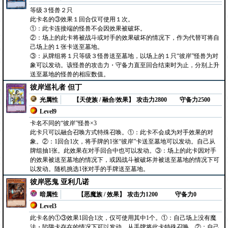
等级３怪兽２只
此卡名的③效果１回合仅可使用１次。
①：此卡连接端的怪兽不会因效果被破坏。
②：场上的此卡将被战斗或对手的效果破坏的情况下，作为代替可将自
己场上的１张卡送至墓地。
③：从牌组将１只等级３怪兽送至墓地，以场上的１只“彼岸”怪兽为对
象可以发动。该怪兽的攻击力・守备力直至回合结束时为止，分别上升
送至墓地的怪兽的相应数值。
彼岸巡礼者 但丁
光属性
【天使族 / 融合/效果】
攻击力2800
守备力2500
Level9
卡名不同的“彼岸”怪兽×3
此卡只可以融合召唤方式特殊召唤。①：此卡不会成为对手效果的对
象。②：1回合1次，将手牌的1张“彼岸”卡送至墓地可以发动。自己从
牌组抽1张。此效果在对手回合中也可以发动。③：场上的此卡因对手
的效果被送至墓地的情况下，或因战斗被破坏并被送至墓地的情况下可
以发动。随机挑选1张对手的手牌送至墓地。
彼岸恶鬼 亚利几诺
暗属性
【恶魔族 / 效果】
攻击力1200
守备力0
Level3
此卡名的①③效果1回合1次，仅可使用其中1个。①：自己场上没有魔
法・陷阱卡存在的情况下可以发动。从手牌将此卡特殊召唤。②：自己