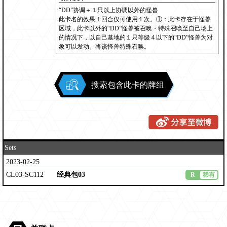
“DD”协调＋１只以上协调以外的怪兽
此卡名的效果１回合仅可使用１次。①：此卡存在于怪兽
区域，此卡以外的“DD”怪兽被召唤・特殊召唤至自己场上
的情况下，以自己墓地的１只等级４以下的“DD”怪兽为对
象可以发动。将该怪兽特殊召唤。
搜索包含此卡的牌组
Sets
2023-02-25
CL03-SC112
经典包03
R
稀有