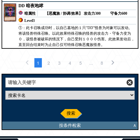
DD 暗夜咆哮
暗属性
【恶魔族 / 协调/效果】
攻击力300
守备力600
Level3
①：此卡召唤成功时，以自己墓地的１只“DD”怪兽为对象可以发动。
将该怪兽特殊召唤。以此效果特殊召唤的怪兽的攻击力・守备力变为
０，该怪兽被破坏的情况下，自己受到１０００伤害。此效果发动后，
直至回合结束时为止自己仅可特殊召唤恶魔族怪兽。
1
2
3
4
5
...
8
搜索
按条件检索
∧