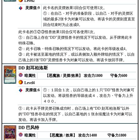
Level2
灵摆值:9
此卡名的灵摆效果1回合仅可使用1次。
①：在自己・对手的准备阶段，以自己・对手的灵摆区
域的最多2张卡为对象可以发动。将该卡的灵摆刻度直至
回合结束时为止改成0。
此卡名的①②③怪兽效果1回合仅可各使用1次。
①：自己场上存在“DD”灵摆怪兽卡的情况下可以发动。从手牌将此卡
特殊召唤。
②：此卡召唤・特殊召唤的情况下可以发动。将此卡的等级改成4。
③：此卡被送至墓地的情况下，或以表侧加入额外牌组的情况下，以自
己场上的1张“DD”灵摆怪兽卡为对象可以发动。将该卡放回手牌。
DD 刻耳柏洛斯
暗属性
【恶魔族 / 灵摆/效果】
攻击力1800
守备力600
Level4
灵摆值:6
①：１回合１次，以自己场上的１只“DD”怪兽为对象可
以发动。将该怪兽的等级改成４，攻击力・守备力上升
４００。
①：此卡从手牌灵摆召唤成功时，自己场上有“DD 刻耳柏洛斯”以外
的“DD”怪兽存在的情况下，以自己墓地的１张永续魔法卡为对象可以
发动。将该卡加入手牌。
DD 巴风特
暗属性
【恶魔族 / 效果】
攻击力1400
守备力1800