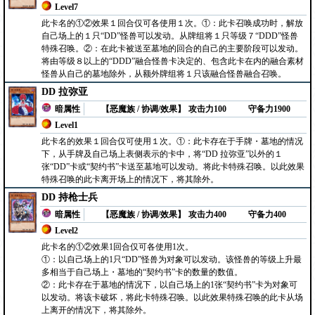
Level7
此卡名的①②效果１回合仅可各使用１次。①：此卡召唤成功时，解放
自己场上的１只“DD”怪兽可以发动。从牌组将１只等级７“DDD”怪兽
特殊召唤。②：在此卡被送至墓地的回合的自己的主要阶段可以发动。
将由等级８以上的“DDD”融合怪兽卡决定的、包含此卡在内的融合素材
怪兽从自己的墓地除外，从额外牌组将１只该融合怪兽融合召唤。
DD 拉弥亚
暗属性
【恶魔族 / 协调/效果】
攻击力100
守备力1900
Level1
此卡名的效果１回合仅可使用１次。①：此卡存在于手牌・墓地的情况
下，从手牌及自己场上表侧表示的卡中，将“DD 拉弥亚”以外的１
张“DD”卡或“契约书”卡送至墓地可以发动。将此卡特殊召唤。以此效果
特殊召唤的此卡离开场上的情况下，将其除外。
DD 持枪士兵
暗属性
【恶魔族 / 协调/效果】
攻击力400
守备力400
Level2
此卡名的①②效果1回合仅可各使用1次。
①：以自己场上的1只“DD”怪兽为对象可以发动。该怪兽的等级上升最
多相当于自己场上・墓地的“契约书”卡的数量的数值。
②：此卡存在于墓地的情况下，以自己场上的1张“契约书”卡为对象可
以发动。将该卡破坏，将此卡特殊召唤。以此效果特殊召唤的此卡从场
上离开的情况下，将其除外。