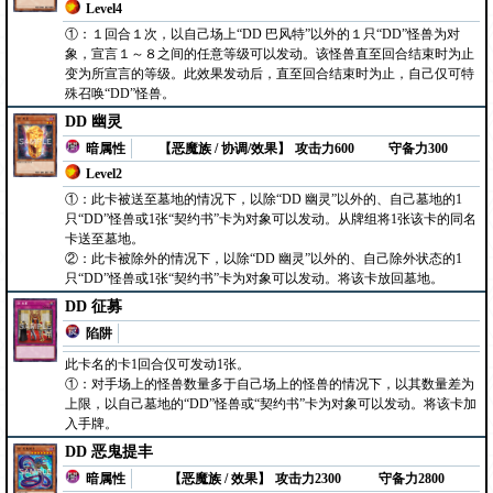
Level4
①：１回合１次，以自己场上“DD 巴风特”以外的１只“DD”怪兽为对
象，宣言１～８之间的任意等级可以发动。该怪兽直至回合结束时为止
变为所宣言的等级。此效果发动后，直至回合结束时为止，自己仅可特
殊召唤“DD”怪兽。
DD 幽灵
暗属性
【恶魔族 / 协调/效果】
攻击力600
守备力300
Level2
①：此卡被送至墓地的情况下，以除“DD 幽灵”以外的、自己墓地的1
只“DD”怪兽或1张“契约书”卡为对象可以发动。从牌组将1张该卡的同名
卡送至墓地。
②：此卡被除外的情况下，以除“DD 幽灵”以外的、自己除外状态的1
只“DD”怪兽或1张“契约书”卡为对象可以发动。将该卡放回墓地。
DD 征募
陷阱
此卡名的卡1回合仅可发动1张。
①：对手场上的怪兽数量多于自己场上的怪兽的情况下，以其数量差为
上限，以自己墓地的“DD”怪兽或“契约书”卡为对象可以发动。将该卡加
入手牌。
DD 恶鬼提丰
暗属性
【恶魔族 / 效果】
攻击力2300
守备力2800