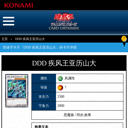
?
主页
»
DDD 疾风王亚历山大
简体字卡片「DDD 疾风王亚历山大」的卡片详情
DDD 疾风王亚历山大
属性
风属性
等级
7
攻击力
2500
守备力
2000
恶魔族
/
同步,效果
效果文本