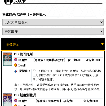
关联卡
检索结果 72件中 1～10件表示
DD 俄耳托斯
暗属性
【恶魔族 / 灵摆/协调/效果】
攻击力600
守备力1800
Level4
灵摆值:3
①：１回合１次，以场上的１张魔法・陷阱卡和自己场
上此卡以外的１张“DD”卡或“契约书”卡为对象可以发
动。将该卡破坏。
①：自己因战斗・效果受到伤害时可以发动。从手牌将此卡特殊召唤。
②：此卡特殊召唤成功的余下本回合，自己仅可特殊召唤恶魔族怪兽。
DD 刻度测量员
暗属性
【恶魔族 / 灵摆/效果】
攻击力0
守备力1000