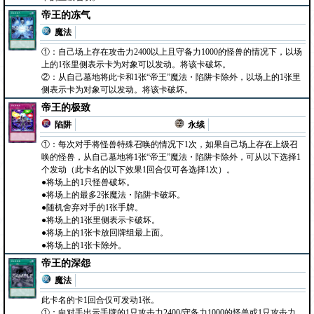
帝王的冻气
魔法
①：自己场上存在攻击力2400以上且守备力1000的怪兽的情况下，以场
上的1张里侧表示卡为对象可以发动。将该卡破坏。
②：从自己墓地将此卡和1张“帝王”魔法・陷阱卡除外，以场上的1张里
侧表示卡为对象可以发动。将该卡破坏。
帝王的极致
陷阱
永续
①：每次对手将怪兽特殊召唤的情况下1次，如果自己场上存在上级召
唤的怪兽，从自己墓地将1张“帝王”魔法・陷阱卡除外，可从以下选择1
个发动（此卡名的以下效果1回合仅可各选择1次）。
●将场上的1只怪兽破坏。
●将场上的最多2张魔法・陷阱卡破坏。
●随机舍弃对手的1张手牌。
●将场上的1张里侧表示卡破坏。
●将场上的1张卡放回牌组最上面。
●将场上的1张卡除外。
帝王的深怨
魔法
此卡名的卡1回合仅可发动1张。
①：向对手出示手牌的1只攻击力2400/守备力1000的怪兽或1只攻击力