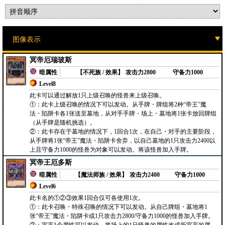
冥帝厄瑞玻斯
暗属性
【不死族 / 效果】
攻击力2800
守备力1000
Level8
此卡可以通过解放1只上级召唤的怪兽来上级召唤。
①：此卡上级召唤的情况下可以发动。从手牌・牌组将2种“帝王”魔
法・陷阱卡各1张送至墓地，从对手手牌・场上・墓地将1张卡放回牌组
（从手牌是随机挑选）。
②：此卡存在于墓地的情况下，1回合1次，在自己・对手的主要阶段，
从手牌将1张“帝王”魔法・陷阱卡舍弃，以自己墓地的1只攻击力2400以
上且守备力1000的怪兽为对象可以发动。将该怪兽加入手牌。
冥帝王厄多斯
暗属性
【魔法师族 / 效果】
攻击力2400
守备力1000
Level6
此卡名的①②③效果1回合仅可各使用1次。
①：此卡召唤・特殊召唤的情况下可以发动。从自己牌组・墓地将1
张“帝王”魔法・陷阱卡或1只攻击力2800/守备力1000的怪兽加入手牌。