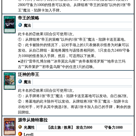
2800/守备力1000的怪兽可以发动。从牌组将“帝王的深怨”以外的1张“帝
王”魔法・陷阱卡加入手牌。
帝王的策略
魔法
此卡名的②效果1回合仅可使用1次。
①：从牌组将“帝王的策略”以外的1张“帝王”魔法・陷阱卡送至墓地。
②：此卡被除外的情况下，以对手场上的1只表侧表示怪兽为对象可以
发动。从自己牌组・墓地将属性与该怪兽相同的、1只攻击力2400/守备
力1000的怪兽加入手牌。然后，可适用以下效果。
●进行“雷帝扎博尔格”“冰帝莫比乌斯”“炎帝泰斯塔罗斯”“地帝古兰玛
古”“风帝莱萨”“邪帝盖乌斯”中的任意1只的召唤。
泛神的帝王
魔法
此卡名的②效果1回合仅可使用1次。
①：从手牌将1张“帝王”魔法・陷阱卡送至墓地可以发动。自己抽2张。
②：将墓地的此卡除外可以发动。从牌组将3张“帝王”魔法・陷阱卡出
示给对手，对手从其中挑选1张。将该1张卡加入自己的手牌，剩余的放
回牌组。
源帝从骑特塞拉
光属性
【战士族 / 效果】
攻击力800
守备力1000
Level1