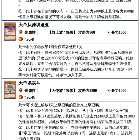
②：宣言1个属性可以发动。将场上的1只怪兽的属性改成所宣言的属
性。
③：此卡存在于墓地的状态下，自己将攻击力2400以上且守备力1000的
怪兽上级召唤的情况下可以发动。将此卡加入手牌或特殊召唤。
天帝从骑埃迪亚
光属性
【战士族 / 效果】
攻击力800
守备力1000
Level1
此卡名的①②效果1回合仅可各使用1次。
①：此卡召唤・特殊召唤的情况下可以发动。从牌组将“天帝从骑埃迪
亚”以外的1只攻击力800/守备力1000的怪兽以守备表示特殊召唤。此效
果发动后，直至回合结束时为止，自己不可从额外牌组特殊召唤怪兽。
②：此卡被送至墓地的情况下，以自己除外状态的1张“帝王”魔法・陷
阱卡为对象可以发动。将该卡加入手牌。
天帝埃忒耳
光属性
【天使族 / 效果】
攻击力2800
守备力1000
Level8
此卡可以通过解放1只上级召唤的怪兽来上级召唤。
①：此卡上级召唤的情况下可以发动。从手牌・牌组将2种“帝王”魔
法・陷阱卡各1张送至墓地，从牌组将1只攻击力2400以上且守备力1000
的怪兽特殊召唤。以此效果特殊召唤的怪兽将在结束阶段被放回手牌。
②：此卡存在于手牌的情况下，在对手的主要阶段，从自己墓地将1
张“帝王”魔法・陷阱卡除外可以发动（同一连锁上最多1次）。进行此
卡的上级召唤。