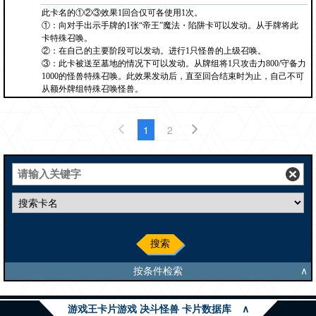
此卡名的①②③效果1回合仅可各使用1次。
①：向对手出示手牌的1张“帝王”魔法・陷阱卡可以发动。从手牌将此
卡特殊召唤。
②：在自己的主要阶段可以发动。进行1只怪兽的上级召唤。
③：此卡被送至墓地的情况下可以发动。从牌组将1只攻击力800/守备力
1000的怪兽特殊召唤。此效果发动后，直至回合结束时为止，自己不可
从额外牌组特殊召唤怪兽。
1
2
搜索
按条件检索
∧
游戏王卡片游戏 决斗怪兽 卡片数据库
∧