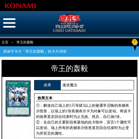
?
主页
»
帝王的轰毅
简体字卡片「帝王的轰毅」的卡片详情
帝王的轰毅
效果
速攻魔法
效果文本
①：解放自己场上的1只等级5以上的被通常召唤的表侧表
示怪兽，以场上的1张表侧表示卡为对象可以发动。将该卡
的效果直至回合结束时为止无效。然后，自己抽1张。
②：在自己的主要阶段将墓地的此卡除外，宣言1个属性可
以发动。场上所有的表侧表示怪兽直至回合结束时为止变
为所宣言的属性。