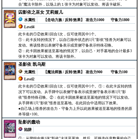
合”魔法卡除外，以场上的１张卡为对象可以发动。将该卡破坏。
囚影依之巫女 艾莉娅儿
水属性
【念动力族 / 反转/效果】
攻击力1000
守备力1800
Level4
此卡名的①②效果1回合1次，仅可使用其中1个。
①：此卡反转的情况下，以自己除外状态的1只“影依”怪兽为对象可以
发动。将该怪兽以表侧守备表示或里侧守备表示特殊召唤。
②：此卡因效果被送至墓地的情况下，以自己・对手墓地的合计最多3
张卡为对象可以发动。将该卡除外。
圣影依 凯乌斯
光属性
【魔法师族 / 反转/效果】
攻击力900
守备力100
Level2
此卡名的①②效果1回合1次，仅可使用其中1个。①：在此卡反转的情
况下可以发动。从手牌中以表侧守备表示或里侧守备表示将1只“影
依”怪兽特殊召唤。②：在此卡因效果被送至墓地的情况下可以发动。
从手牌将1只“影依”怪兽送至墓地。在此回合中适用以下效果。
●自己场上怪兽的攻击力・守备力上升以此效果被送至墓地的怪兽的原
本等级×100。
坠影的蠢动
陷阱
①：从牌组中将1张“影依”卡送至墓地。然后，可挑选任意数量的自己