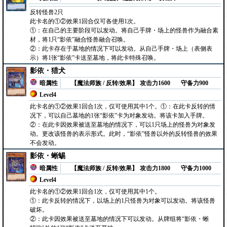
反转怪兽2只
此卡名的①②效果1回合仅可各使用1次。
①：在自己的主要阶段可以发动。将自己手牌・场上的怪兽作为融合素
材，将1只“影依”融合怪兽融合召唤。
②：此卡存在于墓地的情况下可以发动。从自己手牌・场上（表侧表
示）将1张“影依”卡送至墓地，将此卡特殊召唤。
影依・猎犬
暗属性
【魔法师族 / 反转/效果】
攻击力1600
守备力900
Level4
此卡名的①②效果1回合1次，仅可使用其中1个。①：在此卡反转的情
况下，可以自己墓地的1张“影依”卡为对象发动。将该卡加入手牌。
②：在此卡因效果被送至墓地的情况下，可以1只场上的怪兽为对象发
动。更改该怪兽的表示形式。此时，“影依”怪兽以外的反转怪兽的效果
不会发动。
影依・蜥蜴
暗属性
【魔法师族 / 反转/效果】
攻击力1800
守备力1000
Level4
此卡名的①②效果1回合1次，仅可使用其中1个。
①：此卡反转的情况下，以场上的1只怪兽为对象可以发动。将该怪兽
破坏。
②：此卡因效果被送至墓地的情况下可以发动。从牌组将“影依・蜥