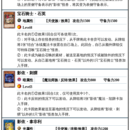
场上的里侧守备表示的“影依”怪兽，将其变为表侧守备表示。
宝石骑士・石英
地属性
【天使族 / 效果】
攻击力1500
守备力1500
Level4
此卡名的①②效果1回合仅可各使用1次。
①：对手场上存在怪兽的情况下，从手牌将此卡舍弃可以发动。从牌组
将1张“结合”永续魔法卡放置在自己场上。此回合，自己从额外牌组仅
可特殊召唤“宝石骑士”怪兽。
②：此卡成为融合召唤的素材，被送至墓地的情况下或被除外的情况下
可以发动。从自己墓地将“宝石骑士・石英”以外的1只“宝石骑士”怪兽加
入手牌。
影依・刺猬
暗属性
【魔法师族 / 反转/效果】
攻击力800
守备力200
Level3
此卡名的①②效果1回合1次，仅可使用其中1个。
①：此卡反转的情况下可以发动。从牌组将1张“影依”魔法・陷阱卡加
入手牌。
②：此卡因效果被送至墓地的情况下可以发动。从牌组将“影依・刺
猬”以外的1只“影依”怪兽加入手牌。
影依・拿非利
光属性
【天使族 / 连接/效果】
攻击力1200