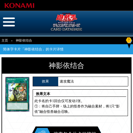
?
主页
»
神影依结合
简体字卡片「神影依结合」的卡片详情
神影依结合
效果
速攻魔法
效果文本
此卡名的卡1回合仅可发动1张。
①：将自己手牌・场上的怪兽作为融合素材，将1只“影
依”融合怪兽融合召唤。