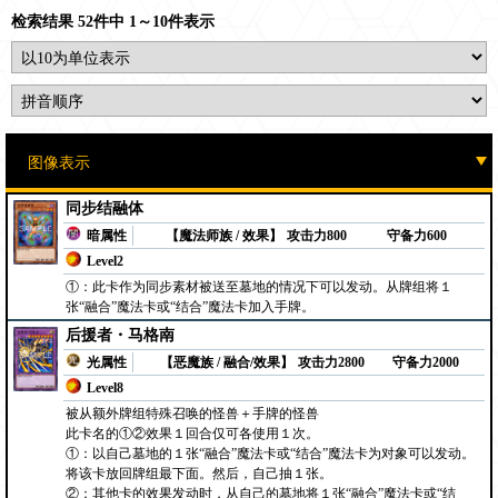
检索结果 52件中 1～10件表示
同步结融体
暗属性
【魔法师族 / 效果】
攻击力800
守备力600
Level2
①：此卡作为同步素材被送至墓地的情况下可以发动。从牌组将１
张“融合”魔法卡或“结合”魔法卡加入手牌。
后援者・马格南
光属性
【恶魔族 / 融合/效果】
攻击力2800
守备力2000
Level8
被从额外牌组特殊召唤的怪兽＋手牌的怪兽
此卡名的①②效果１回合仅可各使用１次。
①：以自己墓地的１张“融合”魔法卡或“结合”魔法卡为对象可以发动。
将该卡放回牌组最下面。然后，自己抽１张。
②：其他卡的效果发动时，从自己的墓地将１张“融合”魔法卡或“结