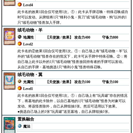
Level4
此卡名的效果1回合仅可使用1次。①：此卡从手牌召唤・特殊召唤成功
时可以发动。从牌组将1只“锋利小鬼・剪刀”或“绒毛动物・狗”以外的1
只“绒毛动物”怪兽加入手牌。
绒毛动物・羊
地属性
【天使族 / 效果】
攻击力400
守备力800
Level2
此卡名的②效果1回合仅可使用1次。①：自己场上有“绒毛动物・羊”以
外的“绒毛动物”怪兽存在的情况下，此卡可从手牌中特殊召唤。②：将
自己场上此卡以外的1只“绒毛动物”怪兽放回持有者的手牌可以发动。
从自己的手牌・墓地挑选1只“锋利小鬼”怪兽特殊召唤。
绒毛动物・翼
光属性
【天使族 / 效果】
攻击力100
守备力100
Level1
此卡名的效果1回合仅可使用1次。①：自己场上有“玩具罐”存在的情况
下，将墓地的此卡除外，以自己墓地的1只“绒毛动物”怪兽为对象可以
发动。将该怪兽除外，自己从牌组抽1张。然后可适用以下效果。
●挑选自己场上的1张“玩具罐”送至墓地，自己从牌组抽1张。
置换融合
魔法