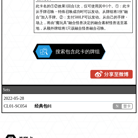
此卡名的①②效果1回合1次，仅可使用其中1个。①：此卡
从手牌召唤・特殊召唤成功时可以发动。从牌组将1张“融
合”加入手牌。②：支付500LP可以发动。从自己的手牌・
场上，将由“魔玩具”融合怪兽决定的融合素材怪兽送至墓
地，从额外牌组将1只该融合怪兽融合召唤。
搜索包含此卡的牌组
Sets
2022-05-28
CL01-SC054
经典包01
N
普卡