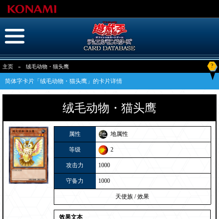
?
主页
»
绒毛动物・猫头鹰
简体字卡片「绒毛动物・猫头鹰」的卡片详情
绒毛动物・猫头鹰
属性
地属性
等级
2
攻击力
1000
守备力
1000
天使族
/
效果
效果文本