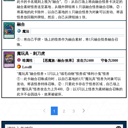
此卡的卡名规则上视为“融合”。①：从自己场上将由融合怪兽卡决定的
融合素材怪兽送至墓地，从额外牌组将１只该融合怪兽融合召唤。②：
将墓地的此卡除外，以自己墓地的１只融合怪兽为对象可以发动。将该
怪兽放回额外牌组。然后，自己从牌组抽１张。
融合
魔法
①：将自己手牌・场上的怪兽作为融合素材，将1只融合怪兽融合召
唤。
魔玩具・刺刀虎
暗属性
【恶魔族 / 融合/效果】
攻击力2400
守备力2000
Level8
“魔玩具”融合怪兽＋1只以上“绒毛动物”怪兽或“锋利小鬼”怪兽
①：此卡融合召唤成功时，以自己墓地的1只“魔玩具”怪兽为对象可以
发动。将该怪兽特殊召唤。②：只要此卡存在于怪兽区域，自己场上
的“魔玩具”怪兽攻击力上升400。③：以3只以上怪兽为素材融合召唤的
此卡不会因战斗・效果被破坏。
1
2
3