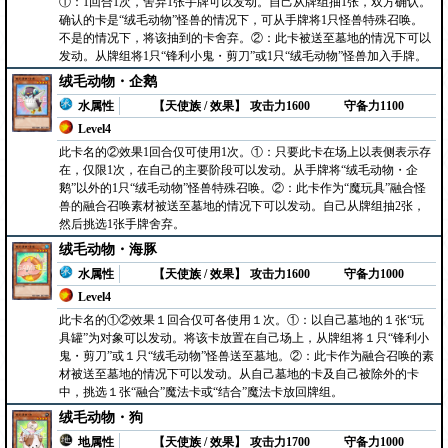
①：1回合1次，舍弃1张手牌可以发动。自己从牌组抽1张，双方确认。
确认的卡是“绒毛动物”怪兽的情况下，可从手牌将1只怪兽特殊召唤。
不是的情况下，将该抽到的卡舍弃。②：此卡被送至墓地的情况下可以
发动。从牌组将1只“锋利小鬼・剪刀”或1只“绒毛动物”怪兽加入手牌。
绒毛动物・企鹅
水属性
【天使族 / 效果】
攻击力1600
守备力1100
Level4
此卡名的②效果1回合仅可使用1次。①：只要此卡在场上以表侧表示存
在，仅限1次，在自己的主要阶段可以发动。从手牌将“绒毛动物・企
鹅”以外的1只“绒毛动物”怪兽特殊召唤。②：此卡作为“魔玩具”融合怪
兽的融合召唤素材被送至墓地的情况下可以发动。自己从牌组抽2张，
然后挑选1张手牌舍弃。
绒毛动物・海豚
水属性
【天使族 / 效果】
攻击力1600
守备力1000
Level4
此卡名的①②效果１回合仅可各使用１次。①：以自己墓地的１张“玩
具罐”为对象可以发动。将该卡放置在自己场上，从牌组将１只“锋利小
鬼・剪刀”或１只“绒毛动物”怪兽送至墓地。②：此卡作为融合召唤的素
材被送至墓地的情况下可以发动。从自己墓地的卡及自己被除外的卡
中，挑选１张“融合”魔法卡或“结合”魔法卡放回牌组。
绒毛动物・狗
地属性
【天使族 / 效果】
攻击力1700
守备力1000