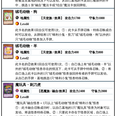
材被送至墓地的情况下可以发动。从自己墓地的卡及自己被除外的卡
中，挑选１张“融合”魔法卡或“结合”魔法卡放回牌组。
绒毛动物・狗
地属性
【天使族 / 效果】
攻击力1700
守备力1000
Level4
此卡名的效果1回合仅可使用1次。①：此卡从手牌召唤・特殊召唤成功
时可以发动。从牌组将1只“锋利小鬼・剪刀”或“绒毛动物・狗”以外的1
只“绒毛动物”怪兽加入手牌。
绒毛动物・羊
地属性
【天使族 / 效果】
攻击力400
守备力800
Level2
此卡名的②效果1回合仅可使用1次。①：自己场上有“绒毛动物・羊”以
外的“绒毛动物”怪兽存在的情况下，此卡可从手牌中特殊召唤。②：将
自己场上此卡以外的1只“绒毛动物”怪兽放回持有者的手牌可以发动。
从自己的手牌・墓地挑选1只“锋利小鬼”怪兽特殊召唤。
魔玩具・刺刀虎
暗属性
【恶魔族 / 融合/效果】
攻击力2400
守备力2000
Level8
“魔玩具”融合怪兽＋1只以上“绒毛动物”怪兽或“锋利小鬼”怪兽
①：此卡融合召唤成功时，以自己墓地的1只“魔玩具”怪兽为对象可以
发动。将该怪兽特殊召唤。②：只要此卡存在于怪兽区域，自己场上