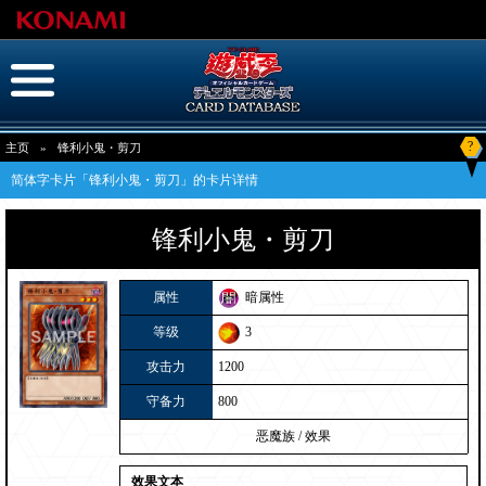
?
主页
»
锋利小鬼・剪刀
简体字卡片「锋利小鬼・剪刀」的卡片详情
锋利小鬼・剪刀
属性
暗属性
等级
3
攻击力
1200
守备力
800
恶魔族
/
效果
效果文本