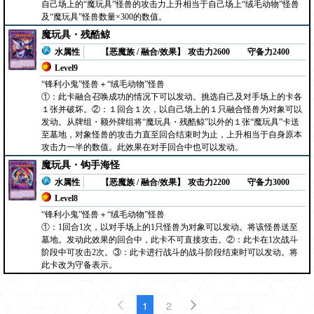
自己场上的“魔玩具”怪兽的攻击力上升相当于自己场上“绒毛动物”怪兽
及“魔玩具”怪兽数量×300的数值。
魔玩具・残酷鲸
水属性
【恶魔族 / 融合/效果】
攻击力2600
守备力2400
Level9
“锋利小鬼”怪兽＋“绒毛动物”怪兽
①：此卡融合召唤成功的情况下可以发动。挑选自己及对手场上的卡各
１张并破坏。②：１回合１次，以自己场上的１只融合怪兽为对象可以
发动。从牌组・额外牌组将“魔玩具・残酷鲸”以外的１张“魔玩具”卡送
至墓地，对象怪兽的攻击力直至回合结束时为止，上升相当于自身原本
攻击力一半的数值。此效果在对手回合中也可以发动。
魔玩具・钩手海怪
水属性
【恶魔族 / 融合/效果】
攻击力2200
守备力3000
Level8
“锋利小鬼”怪兽＋“绒毛动物”怪兽
①：1回合1次，以对手场上的1只怪兽为对象可以发动。将该怪兽送至
墓地。发动此效果的回合中，此卡不可直接攻击。②：此卡在1次战斗
阶段中可攻击2次。③：此卡进行战斗的战斗阶段结束时可以发动。将
此卡改为守备表示。
1
2