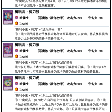
的“魔玩具”怪兽攻击力上升400。③：以3只以上怪兽为素材融合召唤的
此卡不会因战斗・效果被破坏。
魔玩具・剪刀熊
暗属性
【恶魔族 / 融合/效果】
攻击力2200
守备力1800
Level6
“锋利小鬼・剪刀”＋“绒毛动物・熊”
①：此卡因战斗将对手怪兽破坏并送至墓地时可以发动。将该怪兽视为
攻击力上升1000的装备卡装备于此卡。
魔玩具・剪刀狼
暗属性
【恶魔族 / 融合/效果】
攻击力2000
守备力1500
Level6
“锋利小鬼・剪刀”＋1只以上“绒毛动物”怪兽
此卡仅可用以上述卡为融合素材的融合召唤特殊召唤。①：此卡在1次
战斗阶段中，可攻击次数最多为此卡的作为融合素材的怪兽数量。
魔玩具・剪刀虎
暗属性
【恶魔族 / 融合/效果】
攻击力1900
守备力1200
Level6
“锋利小鬼・剪刀”＋1只以上“绒毛动物”怪兽
①：“魔玩具・剪刀虎”在自己场上仅可有1只以表侧表示存在。②：此
卡融合召唤成功时，以场上的卡为对象可以发动，数量最多为此卡的作
为融合素材的怪兽数量。将该卡破坏。③：只要此卡存在于怪兽区域，