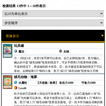
检索结果 13件中 1～10件表示
玩具罐
魔法
永续
①：1回合1次，舍弃1张手牌可以发动。自己从牌组抽1张，双方确认。
确认的卡是“绒毛动物”怪兽的情况下，可从手牌将1只怪兽特殊召唤。
不是的情况下，将该抽到的卡舍弃。②：此卡被送至墓地的情况下可以
发动。从牌组将1只“锋利小鬼・剪刀”或1只“绒毛动物”怪兽加入手牌。
绒毛动物・海豚
水属性
【天使族 / 效果】
攻击力1600
守备力1000
Level4
此卡名的①②效果１回合仅可各使用１次。①：以自己墓地的１张“玩
具罐”为对象可以发动。将该卡放置在自己场上，从牌组将１只“锋利小
鬼・剪刀”或１只“绒毛动物”怪兽送至墓地。②：此卡作为融合召唤的素