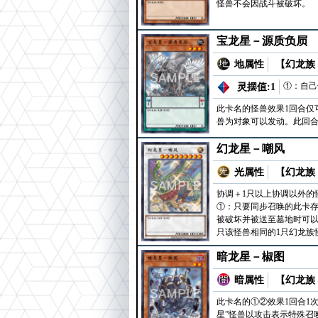
怪兽不会因战斗被破坏。
宝龙星－源质负屃
地属性
【幻龙族 
①：自己
灵摆值:1
此卡名的怪兽效果1回合仅
兽为对象可以发动。此回
幻龙星－嘲风
光属性
【幻龙族 
协调＋1只以上协调以外的
①：只要同步召唤的此卡存
被破坏并被送至墓地时可以
只该怪兽相同的1只幻龙族
暗龙星－椒图
暗属性
【幻龙族 
此卡名的①②效果1回合1
星”怪兽以攻击表示特殊召