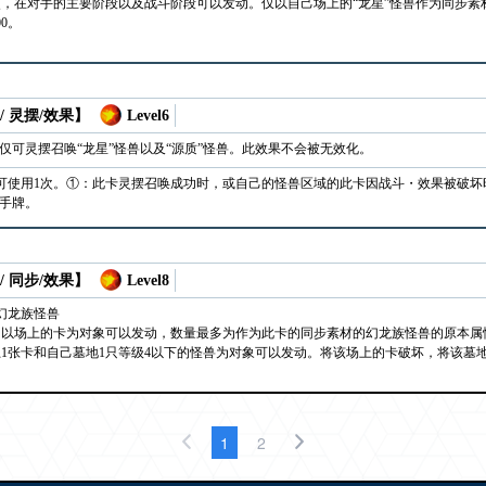
次，在对手的主要阶段以及战斗阶段可以发动。仅以自己场上的“龙星”怪兽作为同步
0。
/ 灵摆/效果】
Level6
仅可灵摆召唤“龙星”怪兽以及“源质”怪兽。此效果不会被无效化。
可使用1次。①：此卡灵摆召唤成功时，或自己的怪兽区域的此卡因战斗・效果被破坏时
入手牌。
/ 同步/效果】
Level8
幻龙族怪兽
，以场上的卡为对象可以发动，数量最多为作为此卡的同步素材的幻龙族怪兽的原本属
上1张卡和自己墓地1只等级4以下的怪兽为对象可以发动。将该场上的卡破坏，将该墓
1
2