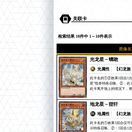
关联卡
检索结果 18件中 1～10件表示
图像表
光龙星－螭吻
光属性
【幻龙族 
此卡名的①②效果1回合1
星”怪兽特殊召唤。②：此
此卡离开场上的情况下，
地龙星－狴犴
地属性
【幻龙族 
此卡名的①效果1回合仅可
示特殊召唤。②：1回合1