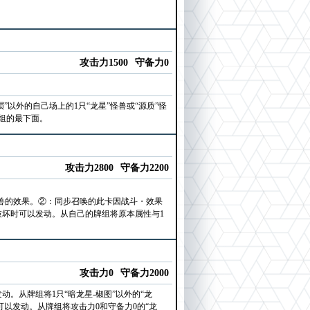
攻击力1500
守备力0
以外的自己场上的1只“龙星”怪兽或“源质”怪
组的最下面。
攻击力2800
守备力2200
兽的效果。②：同步召唤的此卡因战斗・效果
破坏时可以发动。从自己的牌组将原本属性与1
攻击力0
守备力2000
。从牌组将1只“暗龙星-椒图”以外的“龙
以发动。从牌组将攻击力0和守备力0的“龙