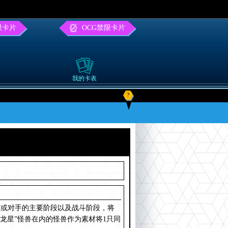
限卡片
OCG禁限卡片
我的卡表
?
己或对手的主要阶段以及战斗阶段，将
龙星”怪兽在内的怪兽作为素材将1只同