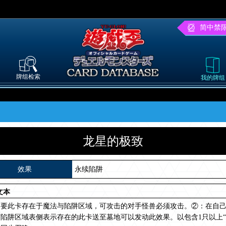
简中禁
牌组检索
我的牌组
龙星的极致
效果
永续陷阱
文本
只要此卡存在于魔法与陷阱区域，可攻击的对手怪兽必须攻击。②：在自
陷阱区域表侧表示存在的此卡送至墓地可以发动此效果。以包含1只以上“