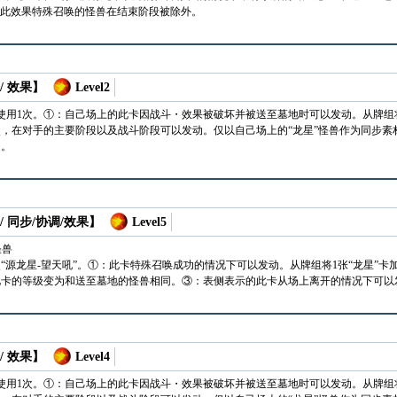
以此效果特殊召唤的怪兽在结束阶段被除外。
/ 效果】
Level2
使用1次。①：自己场上的此卡因战斗・效果被破坏并被送至墓地时可以发动。从牌组将1
次，在对手的主要阶段以及战斗阶段可以发动。仅以自己场上的“龙星”怪兽作为同步
响。
/ 同步/协调/效果】
Level5
怪兽
次“源龙星-望天吼”。①：此卡特殊召唤成功的情况下可以发动。从牌组将1张“龙星”卡
卡的等级变为和送至墓地的怪兽相同。③：表侧表示的此卡从场上离开的情况下可以发
/ 效果】
Level4
使用1次。①：自己场上的此卡因战斗・效果被破坏并被送至墓地时可以发动。从牌组将1