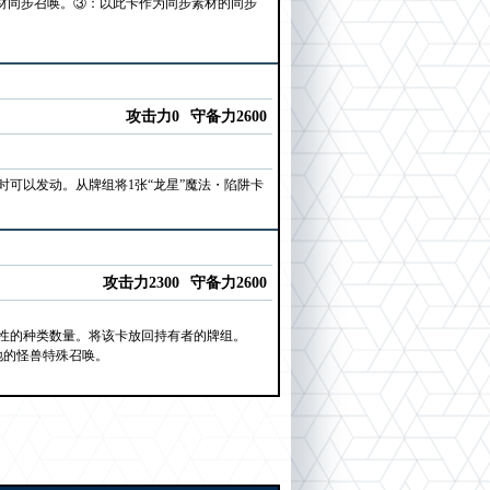
素材同步召唤。③：以此卡作为同步素材的同步
攻击力0
守备力2600
可以发动。从牌组将1张“龙星”魔法・陷阱卡
攻击力2300
守备力2600
性的种类数量。将该卡放回持有者的牌组。
地的怪兽特殊召唤。