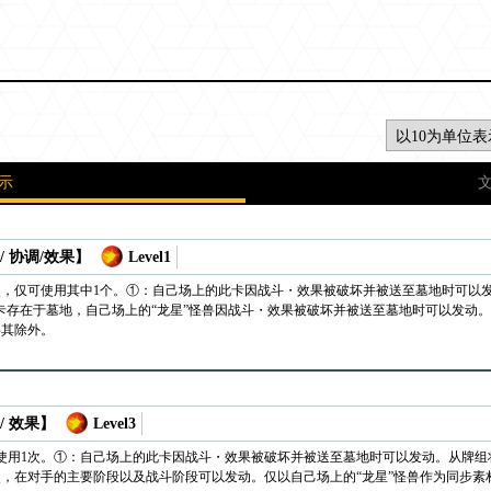
示
/ 协调/效果】
Level1
次，仅可使用其中1个。①：自己场上的此卡因战斗・效果被破坏并被送至墓地时可以发动
卡存在于墓地，自己场上的“龙星”怪兽因战斗・效果被破坏并被送至墓地时可以发动
将其除外。
/ 效果】
Level3
使用1次。①：自己场上的此卡因战斗・效果被破坏并被送至墓地时可以发动。从牌组将1
次，在对手的主要阶段以及战斗阶段可以发动。仅以自己场上的“龙星”怪兽作为同步