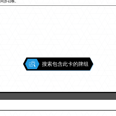
兽同步召唤。
搜索包含此卡的牌组