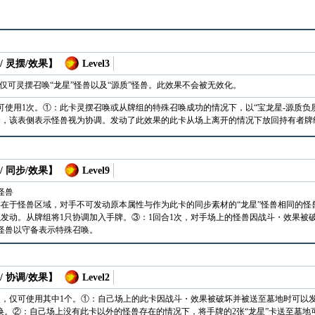
/ 灵摆/效果】
Level3
仅可灵摆召唤“龙星”怪兽以及“源质”怪兽。此效果不会被无效化。
可使用1次。①：此卡灵摆召唤或从牌组的特殊召唤成功的情况下，以“宝龙星-源质负屃”
合，该表侧表示怪兽视为协调。发动了此效果的此卡从场上离开的情况下放回持有者牌
/ 同步/效果】
Level9
怪兽
在于怪兽区域，对手不可发动原本属性与作为此卡的同步素材的“龙星”怪兽相同的怪
发动。从牌组将1只协调加入手牌。③：1回合1次，对手场上的怪兽因战斗・效果被
怪兽以守备表示特殊召唤。
/ 协调/效果】
Level2
次，仅可使用其中1个。①：自己场上的此卡因战斗・效果被破坏并被送至墓地时可以发动
唤。②：自己场上没有此卡以外的怪兽存在的情况下，将手牌的2张“龙星”卡送至墓地可