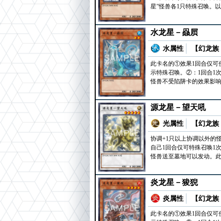
星”怪兽各1只特殊召唤。
水龙星－赑屃
水属性
【幻龙族 
此卡名的①效果1回合仅可
示特殊召唤。②：1回合1
怪兽不受陷阱卡的效果影
源龙星－望天吼
光属性
【幻龙族 
协调+1只以上协调以外的
自己1回合仅可特殊召唤1
怪兽送至墓地可以发动。此
炎龙星－狻猊
炎属性
【幻龙族 
此卡名的①效果1回合仅可