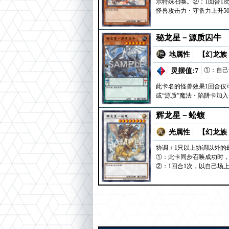
示特殊召唤。②：1回合1
怪兽攻击力・守备力上升50
秘龙星－源质囚牛
地属性
【幻龙族 
①：自己
灵摆值:7
此卡名的怪兽效果1回合仅
或“源质”魔法・陷阱卡加
辉龙星－蚣蝮
光属性
【幻龙族 
协调＋1只以上协调以外的
①：此卡同步召唤成功时
②：1回合1次，以自己场