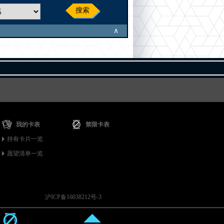
搜索
∧
我的卡表
禁限卡表
持有卡片一览
愿望清单一览
沪ICP备16038212号-3