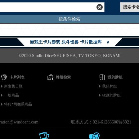
按条件检索
游戏王卡片游戏 决斗怪兽 卡片数据库
∧
©2020 Studio Dice/SHUEISHA, TV TOKYO, KONAMI
卡片列表
牌组检索
我的牌组
新发售日顺
我的牌组
一般商品
收藏的牌组
特典*同捆系商品
on@windoent.com
联系方式：021-61266600转8021