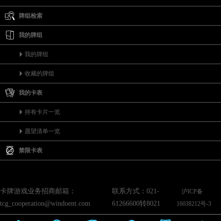
牌组检索
我的牌组
我的牌组
收藏的牌组
我的卡表
持有卡片一览
愿望清单一览
禁限卡表
卡牌游戏业务招商邮箱：
联系方式：021-
沪ICP备
tcg_cooperation@windoent.com
61266600转8021
16038212号-3