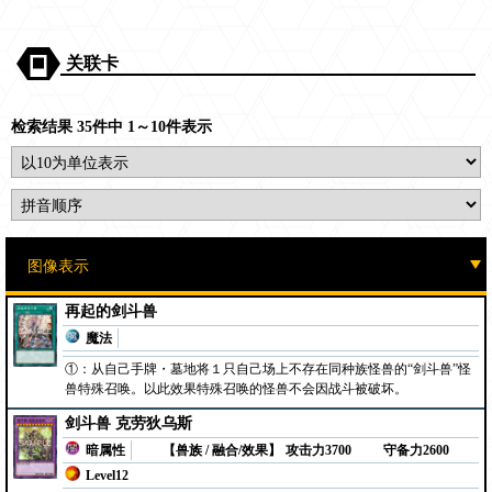
关联卡
检索结果 35件中 1～10件表示
再起的剑斗兽
魔法
①：从自己手牌・墓地将１只自己场上不存在同种族怪兽的“剑斗兽”怪
兽特殊召唤。以此效果特殊召唤的怪兽不会因战斗被破坏。
剑斗兽 克劳狄乌斯
暗属性
【兽族 / 融合/效果】
攻击力3700
守备力2600
Level12