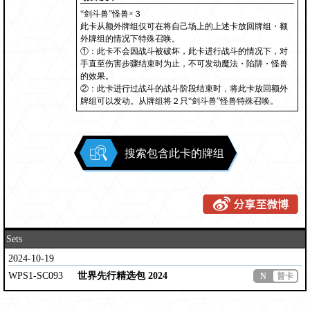
“剑斗兽”怪兽×３
此卡从额外牌组仅可在将自己场上的上述卡放回牌组・额
外牌组的情况下特殊召唤。
①：此卡不会因战斗被破坏，此卡进行战斗的情况下，对
手直至伤害步骤结束时为止，不可发动魔法・陷阱・怪兽
的效果。
②：此卡进行过战斗的战斗阶段结束时，将此卡放回额外
牌组可以发动。从牌组将２只“剑斗兽”怪兽特殊召唤。
搜索包含此卡的牌组
Sets
2024-10-19
WPS1-SC093
世界先行精选包 2024
N
普卡