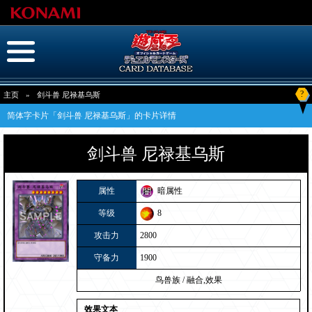
?
主页
»
剑斗兽 尼禄基乌斯
简体字卡片「剑斗兽 尼禄基乌斯」的卡片详情
剑斗兽 尼禄基乌斯
属性
暗属性
等级
8
攻击力
2800
守备力
1900
鸟兽族
/
融合,效果
效果文本