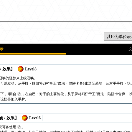
示
/ 效果】
Level8
召唤的怪兽来上级召唤。
可以发动。从手牌・牌组将2种“帝王”魔法・陷阱卡各1张送至墓地，从对手手牌・场
，1回合1次，在自己・对手的主要阶段，从手牌将1张“帝王”魔法・陷阱卡舍弃，以自己
将该怪兽加入手牌。
 / 效果】
Level6
仅可各使用1次。