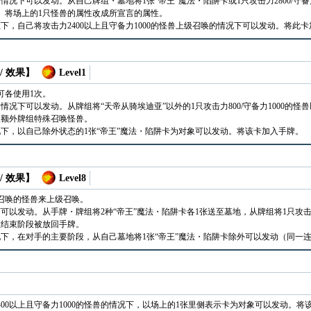
况下可以发动。从自己牌组・墓地将1张“帝王”魔法・陷阱卡或1只攻击力2800/守备
。将场上的1只怪兽的属性改成所宣言的属性。
下，自己将攻击力2400以上且守备力1000的怪兽上级召唤的情况下可以发动。将此
/ 效果】
Level1
可各使用1次。
情况下可以发动。从牌组将“天帝从骑埃迪亚”以外的1只攻击力800/守备力1000的
从额外牌组特殊召唤怪兽。
下，以自己除外状态的1张“帝王”魔法・陷阱卡为对象可以发动。将该卡加入手牌。
/ 效果】
Level8
召唤的怪兽来上级召唤。
以发动。从手牌・牌组将2种“帝王”魔法・陷阱卡各1张送至墓地，从牌组将1只攻击力
在结束阶段被放回手牌。
下，在对手的主要阶段，从自己墓地将1张“帝王”魔法・陷阱卡除外可以发动（同一
400以上且守备力1000的怪兽的情况下，以场上的1张里侧表示卡为对象可以发动。将