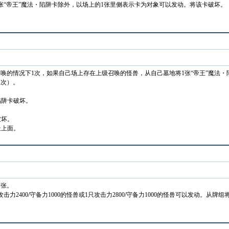
张“帝王”魔法・陷阱卡除外，以场上的1张里侧表示卡为对象可以发动。将该卡破坏。
唤的情况下1次，如果自己场上存在上级召唤的怪兽，从自己墓地将1张“帝王”魔法・
1次）。
陷阱卡破坏。
。
破坏。
最上面。
1张。
力2400/守备力1000的怪兽或1只攻击力2800/守备力1000的怪兽可以发动。从牌