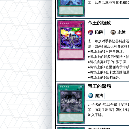
②：从自己墓地将此卡和1
帝王的极致
陷阱
永续
①：每次对手将怪兽特殊召
以下效果1回合仅可各选择
●将场上的1只怪兽破坏。
●将场上的最多2张魔法・
●随机舍弃对手的1张手牌
●将场上的1张里侧表示卡
●将场上的1张卡放回牌组
●将场上的1张卡除外。
帝王的深怨
魔法
此卡名的卡1回合仅可发动
①：向对手出示手牌的1只攻击
加入手牌。