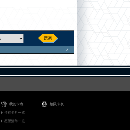
搜索
∧
我的卡表
禁限卡表
持有卡片一览
愿望清单一览