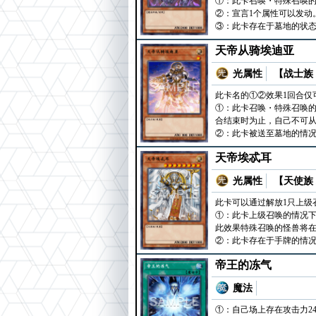
①：此卡召唤・特殊召唤的情
②：宣言1个属性可以发动
③：此卡存在于墓地的状态
天帝从骑埃迪亚
光属性
【战士族 
此卡名的①②效果1回合仅
①：此卡召唤・特殊召唤的
合结束时为止，自己不可
②：此卡被送至墓地的情况
天帝埃忒耳
光属性
【天使族 
此卡可以通过解放1只上级
①：此卡上级召唤的情况下可
此效果特殊召唤的怪兽将
②：此卡存在于手牌的情况
帝王的冻气
魔法
①：自己场上存在攻击力2