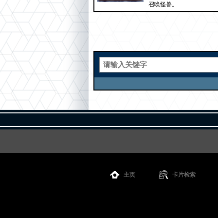
召唤怪兽。
主页
卡片检索