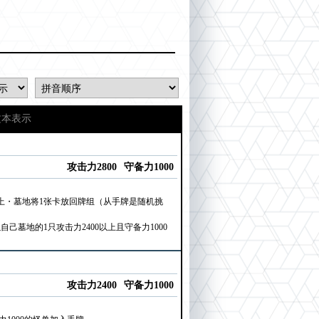
文本表示
攻击力2800
守备力1000
上・墓地将1张卡放回牌组（从手牌是随机挑
墓地的1只攻击力2400以上且守备力1000
攻击力2400
守备力1000