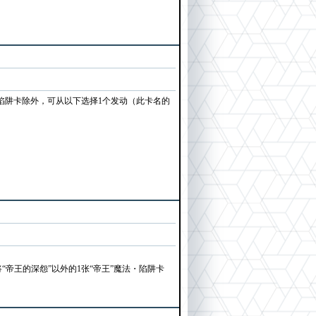
陷阱卡除外，可从以下选择1个发动（此卡名的
组将“帝王的深怨”以外的1张“帝王”魔法・陷阱卡