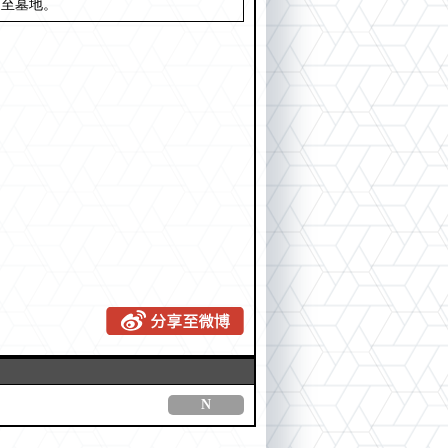
送至墓地。
N