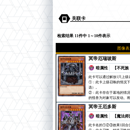
关联卡
检索结果 11件中 1～10件表示
图像表
冥帝厄瑞玻斯
暗属性
【不死族 
此卡可以通过解放1只上级
①：此卡上级召唤的情况下
选）。
②：此卡存在于墓地的情况下
的怪兽为对象可以发动。
冥帝王厄多斯
暗属性
【魔法师族
此卡名的①②③效果1回合