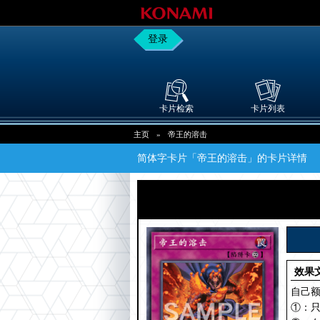
登录
卡片检索
卡片列表
主页
»
帝王的溶击
简体字卡片「帝王的溶击」的卡片详情
效果
自己
①：