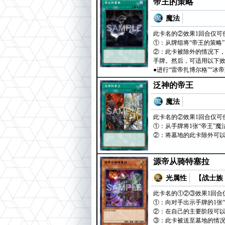
帝王的策略
魔法
此卡名的②效果1回合仅可
①：从牌组将“帝王的策略”
②：此卡被除外的情况下，
手牌。然后，可适用以下
●进行“雷帝扎博尔格”“冰
泛神的帝王
魔法
此卡名的②效果1回合仅可
①：从手牌将1张“帝王”
②：将墓地的此卡除外可以
源帝从骑特塞拉
光属性
【战士族 
此卡名的①②③效果1回合
①：向对手出示手牌的1张
②：在自己的主要阶段可以
③：此卡被送至墓地的情况