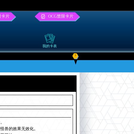
限卡片
OCG禁限卡片
我的卡表
?
卡。
示怪兽的效果无效化。