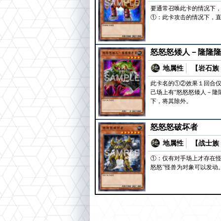
要通常召唤此卡的情况下
①：此卡攻击的情况下，
怒怒怒矮人－隆隆
地属性
【岩石族 
此卡名的①②效果１回合仅
己场上有“怒怒怒矮人－隆
下，将其除外。
怒怒怒破坏者
地属性
【战士族 
①：仅有对手场上才存在怪
怒怒”怪兽为对象可以发动