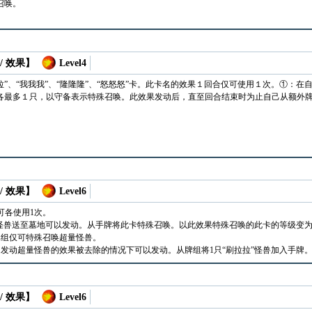
召唤。
/ 效果】
Level4
拉”、“我我我”、“隆隆隆”、“怒怒怒”卡。此卡名的效果１回合仅可使用１次。①：在
各最多１只，以守备表示特殊召唤。此效果发动后，直至回合结束时为止自己从额外
/ 效果】
Level6
可各使用1次。
”怪兽送至墓地可以发动。从手牌将此卡特殊召唤。以此效果特殊召唤的此卡的等级变为4
牌组仅可特殊召唤超量怪兽。
发动超量怪兽的效果被去除的情况下可以发动。从牌组将1只“刷拉拉”怪兽加入手牌
/ 效果】
Level6