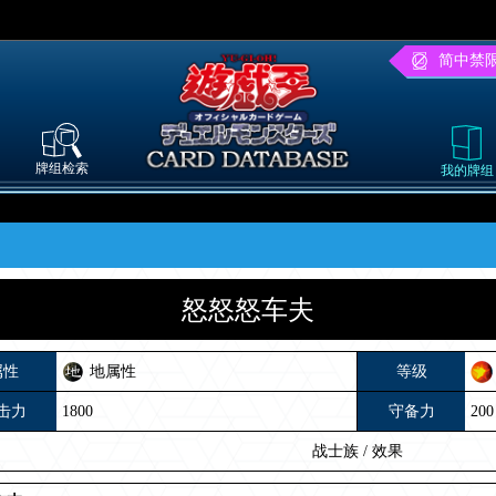
简中禁
牌组检索
我的牌组
怒怒怒车夫
属性
地属性
等级
击力
1800
守备力
200
战士族
/
效果