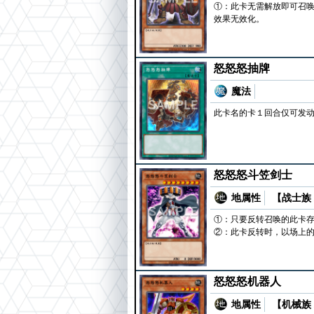
①：此卡无需解放即可召
效果无效化。
怒怒怒抽牌
魔法
此卡名的卡１回合仅可发动
怒怒怒斗笠剑士
地属性
【战士族 
①：只要反转召唤的此卡存
②：此卡反转时，以场上的
怒怒怒机器人
地属性
【机械族 