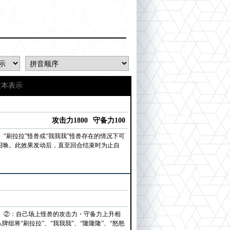
文本表示
攻击力1800
守备力100
“刷拉拉”怪兽或“我我我”怪兽存在的情况下可
殊召唤。此效果发动后，直至回合结束时为止自
。②：自己场上怪兽的攻击力・守备力上升相
将“刷拉拉”、“我我我”、“隆隆隆”、“怒怒