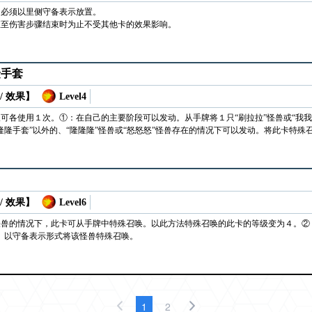
，必须以里侧守备表示放置。
直至伤害步骤结束时为止不受其他卡的效果影响。
隆手套
/ 效果】
Level4
可各使用１次。①：在自己的主要阶段可以发动。从手牌将１只“刷拉拉”怪兽或“我
隆隆手套”以外的、“隆隆隆”怪兽或“怒怒怒”怪兽存在的情况下可以发动。将此卡特
/ 效果】
Level6
兽的情况下，此卡可从手牌中特殊召唤。以此方法特殊召唤的此卡的等级变为４。②
。以守备表示形式将该怪兽特殊召唤。
1
2