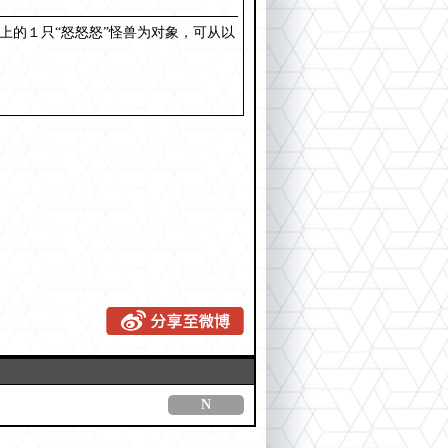
上的１只“怒怒怒”怪兽为对象，可从以
N