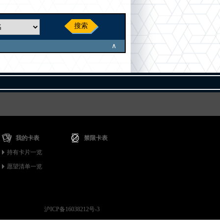
搜索
∧
我的卡表
禁限卡表
持有卡片一览
愿望清单一览
沪ICP备16038212号-3