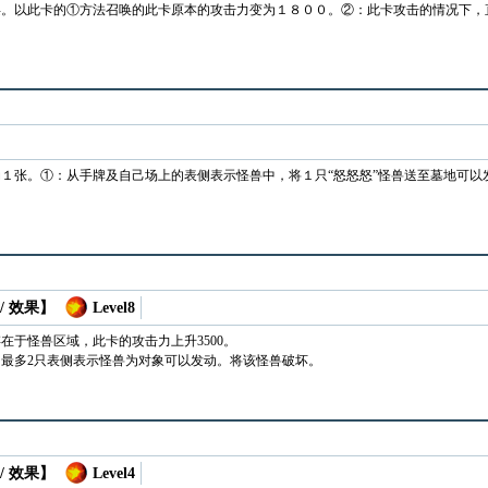
唤。以此卡的①方法召唤的此卡原本的攻击力变为１８００。②：此卡攻击的情况下，
１张。①：从手牌及自己场上的表侧表示怪兽中，将１只“怒怒怒”怪兽送至墓地可以
/ 效果】
Level8
在于怪兽区域，此卡的攻击力上升3500。
最多2只表侧表示怪兽为对象可以发动。将该怪兽破坏。
/ 效果】
Level4