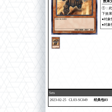
效果
①：此
下效
●对象
●对象
Sets
2023-02-25
CL03-SC049
经典包03