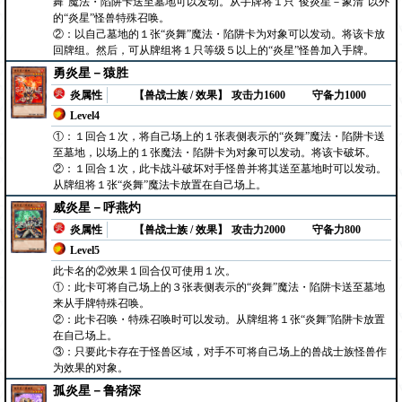
舞”魔法・陷阱卡送至墓地可以发动。从手牌将１只“俊炎星－象清”以外
的“炎星”怪兽特殊召唤。
②：以自己墓地的１张“炎舞”魔法・陷阱卡为对象可以发动。将该卡放
回牌组。然后，可从牌组将１只等级５以上的“炎星”怪兽加入手牌。
勇炎星－猿胜
炎属性
【兽战士族 / 效果】
攻击力1600
守备力1000
Level4
①：１回合１次，将自己场上的１张表侧表示的“炎舞”魔法・陷阱卡送
至墓地，以场上的１张魔法・陷阱卡为对象可以发动。将该卡破坏。
②：１回合１次，此卡战斗破坏对手怪兽并将其送至墓地时可以发动。
从牌组将１张“炎舞”魔法卡放置在自己场上。
威炎星－呼燕灼
炎属性
【兽战士族 / 效果】
攻击力2000
守备力800
Level5
此卡名的②效果１回合仅可使用１次。
①：此卡可将自己场上的３张表侧表示的“炎舞”魔法・陷阱卡送至墓地
来从手牌特殊召唤。
②：此卡召唤・特殊召唤时可以发动。从牌组将１张“炎舞”陷阱卡放置
在自己场上。
③：只要此卡存在于怪兽区域，对手不可将自己场上的兽战士族怪兽作
为效果的对象。
孤炎星－鲁猪深