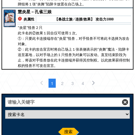
牌组将１张“炎舞”陷阱卡放置在自己场上。
慧炎星－孔雀三娘
炎属性
【兽战士族 / 连接/效果】
攻击力1000
“炎星”怪兽２只
此卡名的②效果１回合仅可使用１次。
①：只要此卡连接端存在“炎星”怪兽，对手怪兽不可将此卡选择为攻击
对象。
②：此卡的攻击宣言时将自己场上１张表侧表示的“炎舞”魔法・陷阱卡
送至墓地，以对手场上的１只怪兽为对象可以发动。直至结束阶段为
止，将该对手怪兽放在此卡连接端并获得其控制权。以此效果获得控制
权的怪兽不可攻击宣言。
1
2
3
4
搜索