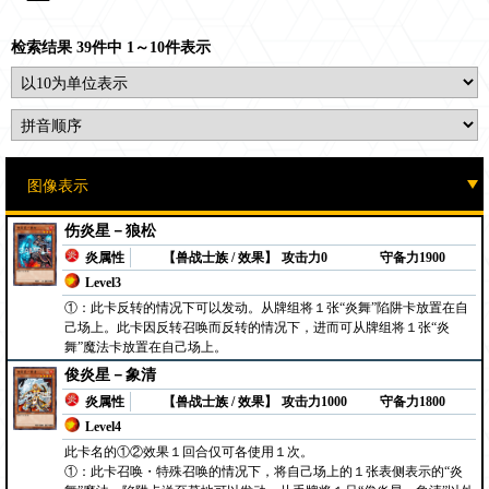
检索结果 39件中 1～10件表示
伤炎星－狼松
炎属性
【兽战士族 / 效果】
攻击力0
守备力1900
Level3
①：此卡反转的情况下可以发动。从牌组将１张“炎舞”陷阱卡放置在自
己场上。此卡因反转召唤而反转的情况下，进而可从牌组将１张“炎
舞”魔法卡放置在自己场上。
俊炎星－象清
炎属性
【兽战士族 / 效果】
攻击力1000
守备力1800
Level4
此卡名的①②效果１回合仅可各使用１次。
①：此卡召唤・特殊召唤的情况下，将自己场上的１张表侧表示的“炎