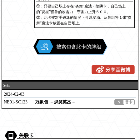
①：只要自己场上存在“炎舞”魔法・陷阱卡，自己场上
的“炎星”怪兽的攻击力・守备力上升５００。
②：此卡被对手破坏的情况下可以发动。从牌组将１张“炎
舞”魔法卡放置在自己场上。
搜索包含此卡的牌组
Sets
2024-02-03
NE01-SC123
万象包 －炽炎英杰－
N
普卡
关联卡