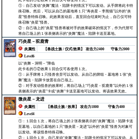
此卡名的①②效果１回合仅可各使用１次。
①：自己发动“炎舞”魔法・陷阱卡的情况下可以发动。从手牌将此卡特
殊召唤。然后，可以从自己的墓地将１只“寿炎星－李熊猫”以外的“炎
星”怪兽特殊召唤。此效果发动后，直至回合结束时为止，自己仅可特
殊召唤“炎星”怪兽。
②：自己场上的“炎星”怪兽将被对手的效果破坏的情况下，作为代替可
将自己场上的１张表侧表示的“炎舞”魔法・陷阱卡送至墓地。
巧炎星－驼鹿青
炎属性
【兽战士族 / 仪式/效果】
攻击力2400
守备力2000
Level6
以“炎舞－洞明－”降临
此卡名的①②效果１回合仅可各使用１次。
①：从手牌将１只怪兽舍弃可以发动。从自己的牌组・墓地将１张“炎
舞”魔法・陷阱卡放置在自己场上。
②：对手发动怪兽的效果时，将自己场上“巧炎星－驼鹿青”以外的１张
表侧表示的“炎星”卡或“炎舞”卡送至墓地可以发动。将该效果无效。
微炎星－龙进
炎属性
【兽战士族 / 效果】
攻击力1800
守备力400
Level4
①：１回合１次，将自己场上的２张表侧表示的“炎舞”魔法・陷阱卡送
至墓地，以自己墓地的１只“微炎星－龙进”以外的“炎星”怪兽为对象可
以发动。将该怪兽特殊召唤。
②：１回合１次，自己发动“炎舞”魔法・陷阱卡的情况下可以发动。从