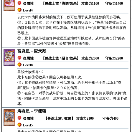
炎属性
【兽战士族 / 协调/效果】
攻击力1100
守备力1400
Level4
以此卡作为同步素材的情况下，仅可使用于炎属性怪兽的同步召唤。
①：１回合１次，此卡存在于怪兽区域的状态下，“炎星”怪兽被从自己
的额外牌组特殊召唤时可以发动。从牌组将１张“炎舞”魔法卡放置在自
己场上。
②：此卡因战斗被破坏并被送至墓地时可以发动。从牌组将１只“孤炎
星－鲁猪深”以外的等级４“炎星”怪兽特殊召唤。
富炎星－应天鹅
炎属性
【兽战士族 / 融合/效果】
攻击力2600
守备力2200
Level8
兽战士族怪兽×２
此卡名的①②效果１回合仅可各使用１次。
①：此卡特殊召唤的情况下可以发动。给予对手相当于自己场上“炎
舞”魔法・陷阱卡的数量×２００的伤害。
②：在自己・对手的战斗阶段，将自己场上的１张表侧表示的“炎舞”魔
法・陷阱卡送至墓地，以对手场上的１张卡为对象可以发动。将该卡破
坏。
寿炎星－李熊猫
炎属性
【兽战士族 / 效果】
攻击力2100
守备力400
Level5