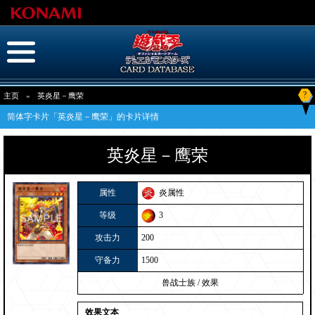
?
主页
»
英炎星－鹰荣
简体字卡片「英炎星－鹰荣」的卡片详情
英炎星－鹰荣
属性
炎属性
等级
3
攻击力
200
守备力
1500
兽战士族
/
效果
效果文本