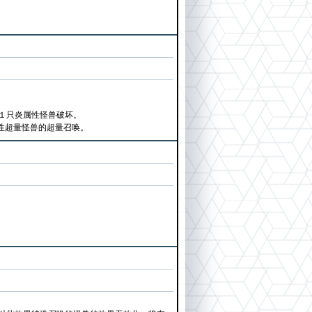
１只炎属性怪兽破坏。
性超量怪兽的超量召唤。