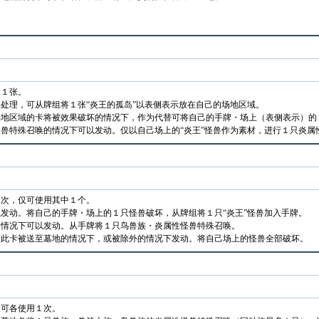
动１张。
处理，可从牌组将１张“炎王的孤岛”以表侧表示放在自己的场地区域。
场地区域的卡将被效果破坏的情况下，作为代替可将自己的手牌・场上（表侧表示）的
兽特殊召唤的情况下可以发动。仅以自己场上的“炎王”怪兽作为素材，进行１只炎属
１次，仅可使用其中１个。
发动。将自己的手牌・场上的１只怪兽破坏，从牌组将１只“炎王”怪兽加入手牌。
的情况下可以发动。从手牌将１只鸟兽族・炎属性怪兽特殊召唤。
的此卡被送至墓地的情况下，或被除外的情况下发动。将自己场上的怪兽全部破坏。
仅可各使用１次。