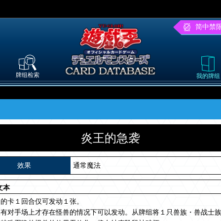
简中禁
牌组检索
我的牌组
炎王的急袭
效果
通常魔法
文本
名的卡１回合仅可发动１张。
仅有对手场上才存在怪兽的情况下可以发动。从牌组将１只兽族・兽战士