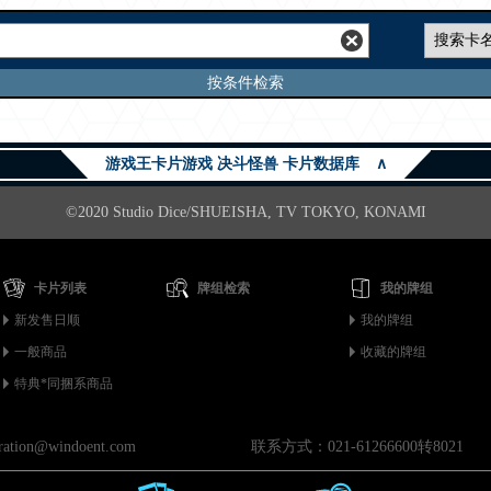
按条件检索
游戏王卡片游戏 决斗怪兽 卡片数据库
∧
©2020 Studio Dice/SHUEISHA, TV TOKYO, KONAMI
卡片列表
牌组检索
我的牌组
新发售日顺
我的牌组
一般商品
收藏的牌组
特典*同捆系商品
on@windoent.com
联系方式：021-61266600转8021