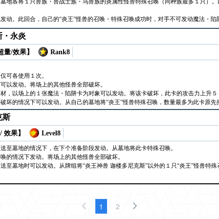
・墓地各将１只兽族・兽战士族・鸟兽族的炎属性怪兽特殊召唤（同种族最多１只）。
发动。此回合，自己的“炎王”怪兽的召唤・特殊召唤成功时，对手不可发动魔法・陷
斯・永炎
 超量/效果】
Rank8
合仅可各使用１次。
下可以发动。将场上的其他怪兽全部破坏。
素材，以场上的１张魔法・陷阱卡为对象可以发动。将该卡破坏，此卡的攻击力上升５
破坏的情况下可以发动。从自己的墓地将“炎王”怪兽特殊召唤，数量最多为此卡原先
克斯
/ 效果】
Level8
被送至墓地的情况下，在下个准备阶段发动。从墓地将此卡特殊召唤。
召唤的情况下发动。将场上的其他怪兽全部破坏。
送至墓地时可以发动。从牌组将“炎王神兽 迦楼多尼克斯”以外的１只“炎王”怪兽特殊
1
2