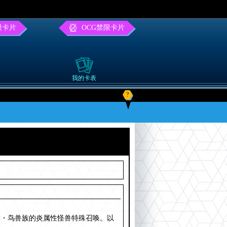
限卡片
OCG禁限卡片
我的卡表
?
族・鸟兽族的炎属性怪兽特殊召唤。以