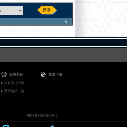
搜索
∧
我的卡表
禁限卡表
持有卡片一览
愿望清单一览
沪ICP备16038212号-3