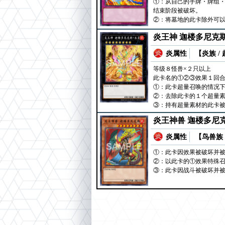
①：从自己的手牌・牌组
结束阶段被破坏。
②：将墓地的此卡除外可以
炎王神 迦楼多尼克
炎属性
【炎族 /
等级８怪兽×２只以上
此卡名的①②③效果１回
①：此卡超量召唤的情况
②：去除此卡的１个超量
③：持有超量素材的此卡被
炎王神兽 迦楼多尼
炎属性
【鸟兽族 
①：此卡因效果被破坏并
②：以此卡的①效果特殊
③：此卡因战斗被破坏并被