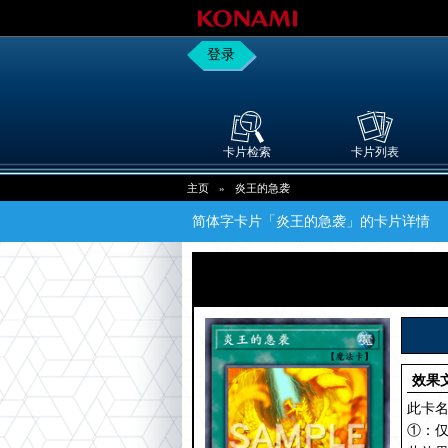
登录
卡片检索
卡片列表
主页
»
炎王的急袭
简体字卡片「炎王的急袭」的卡片详情
效果
此卡
①：