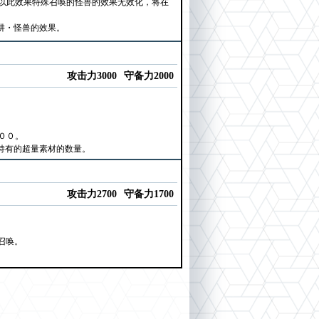
以此效果特殊召唤的怪兽的效果无效化，将在
阱・怪兽的效果。
攻击力3000
守备力2000
００。
持有的超量素材的数量。
攻击力2700
守备力1700
召唤。