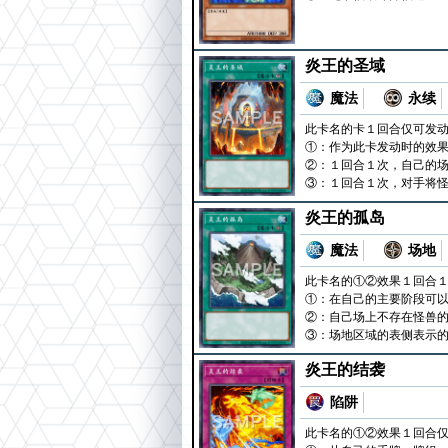
炎王的圣域
魔法
永续
此卡名的卡１回合仅可发
①：作为此卡发动时的效果
②：１回合１次，自己的
③：１回合１次，对手将怪
炎王的孤岛
魔法
场地
此卡名的①②效果１回合
①：在自己的主要阶段可以
②：自己场上不存在怪兽
③：场地区域的表侧表示
炎王的结袭
陷阱
此卡名的①②效果１回合