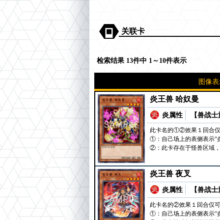
关联卡
检索结果 13件中 1～10件表示
图像表
炎王兽 哈奴曼
炎属性
【兽战士族
此卡名的①②效果１回合
①：自己场上的表侧表示“
②：此卡存在于怪兽区域
炎王兽 夜叉
炎属性
【兽战士族
此卡名的②效果１回合仅
①：自己场上的表侧表示“