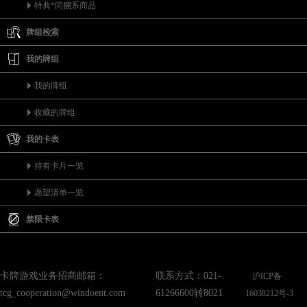
特典*同捆系商品
牌组检索
我的牌组
我的牌组
收藏的牌组
我的卡表
持有卡片一览
愿望清单一览
禁限卡表
卡牌游戏业务招商邮箱：
联系方式：021-
沪ICP备
tcg_cooperation@windoent.com
61266600转8021
16038212号-3