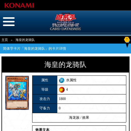
?
主页
»
海皇的龙骑队
简体字卡片「海皇的龙骑队」的卡片详情
海皇的龙骑队
属性
水属性
等级
4
攻击力
1800
守备力
0
海龙族
/
效果
效果文本