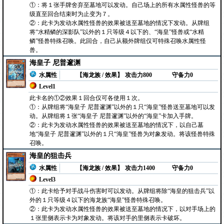
①：将１张手牌舍弃至墓地可以发动。自己场上的所有水属性怪兽的等
级直至回合结束时为止变为７。
②：此卡为发动水属性怪兽的效果被送至墓地的情况下发动。从牌组
将“水精鳞的深影队”以外的１只等级４以下的、“海皇”怪兽或“水精
鳞”怪兽特殊召唤。此回合，自己从额外牌组仅可特殊召唤水属性怪
兽。
海皇子 尼普邃渊
水属性
【海龙族 / 效果】
攻击力800
守备力0
Level1
此卡名的①②效果１回合仅可各使用１次。
①：从牌组将“海皇子 尼普邃渊”以外的１只“海皇”怪兽送至墓地可以发
动。从牌组将１张“海皇子 尼普邃渊”以外的“海皇”卡加入手牌。
②：此卡为发动水属性怪兽的效果被送至墓地的情况下，以自己墓
地“海皇子 尼普邃渊”以外的１只“海皇”怪兽为对象发动。将该怪兽特殊
召唤。
海皇的狙击兵
水属性
【海龙族 / 效果】
攻击力1400
守备力0
Level3
①：此卡给予对手战斗伤害时可以发动。从牌组将除“海皇的狙击兵”以
外的１只等级４以下的海龙族“海皇”怪兽特殊召唤。
②：此卡为发动水属性怪兽的效果被送至墓地的情况下，以对手场上的
１张里侧表示卡为对象发动。将该对手的里侧表示卡破坏。