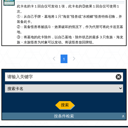
此卡名的卡１回合仅可发动１张，此卡名的③效果１回合仅可使用１
次。
①：从自己手牌・墓地将１只“海皇”怪兽或“水精鳞”怪兽特殊召唤，并
装备此卡。
②：装备怪兽将被战斗・效果破坏的情况下，作为代替可将此卡送至墓
地。
③：将墓地的此卡除外，以自己墓地・除外状态的最多３只鱼族・海龙
族・水族怪兽为对象可以发动。将该怪兽放回牌组。
1
搜索
按条件检索
∧