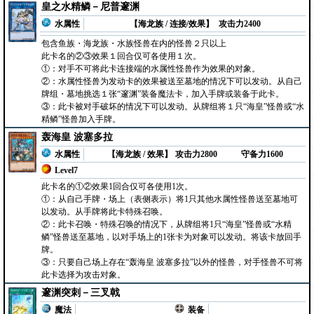
皇之水精鳞－尼普邃渊
水属性
【海龙族 / 连接/效果】
攻击力2400
包含鱼族・海龙族・水族怪兽在内的怪兽２只以上
此卡名的②③效果１回合仅可各使用１次。
①：对手不可将此卡连接端的水属性怪兽作为效果的对象。
②：水属性怪兽为发动卡的效果被送至墓地的情况下可以发动。从自己
牌组・墓地挑选１张“邃渊”装备魔法卡，加入手牌或装备于此卡。
③：此卡被对手破坏的情况下可以发动。从牌组将１只“海皇”怪兽或“水
精鳞”怪兽加入手牌。
轰海皇 波塞多拉
水属性
【海龙族 / 效果】
攻击力2800
守备力1600
Level7
此卡名的①②效果1回合仅可各使用1次。
①：从自己手牌・场上（表侧表示）将1只其他水属性怪兽送至墓地可
以发动。从手牌将此卡特殊召唤。
②：此卡召唤・特殊召唤的情况下，从牌组将1只“海皇”怪兽或“水精
鳞”怪兽送至墓地，以对手场上的1张卡为对象可以发动。将该卡放回手
牌。
③：只要自己场上存在“轰海皇 波塞多拉”以外的怪兽，对手怪兽不可将
此卡选择为攻击对象。
邃渊突刺－三叉戟
魔法
装备