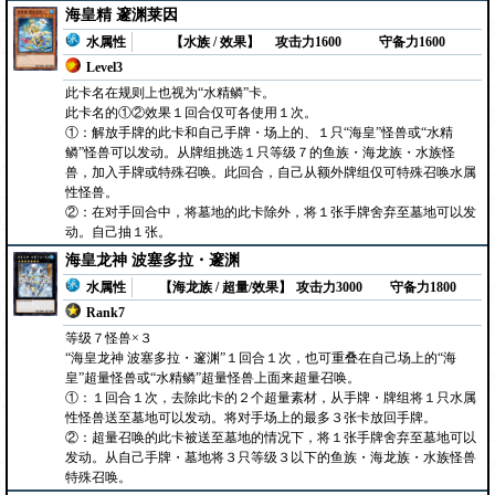
海皇精 邃渊莱因
水属性
【水族 / 效果】
攻击力1600
守备力1600
Level3
此卡名在规则上也视为“水精鳞”卡。
此卡名的①②效果１回合仅可各使用１次。
①：解放手牌的此卡和自己手牌・场上的、１只“海皇”怪兽或“水精
鳞”怪兽可以发动。从牌组挑选１只等级７的鱼族・海龙族・水族怪
兽，加入手牌或特殊召唤。此回合，自己从额外牌组仅可特殊召唤水属
性怪兽。
②：在对手回合中，将墓地的此卡除外，将１张手牌舍弃至墓地可以发
动。自己抽１张。
海皇龙神 波塞多拉・邃渊
水属性
【海龙族 / 超量/效果】
攻击力3000
守备力1800
Rank7
等级７怪兽×３
“海皇龙神 波塞多拉・邃渊”１回合１次，也可重叠在自己场上的“海
皇”超量怪兽或“水精鳞”超量怪兽上面来超量召唤。
①：１回合１次，去除此卡的２个超量素材，从手牌・牌组将１只水属
性怪兽送至墓地可以发动。将对手场上的最多３张卡放回手牌。
②：超量召唤的此卡被送至墓地的情况下，将１张手牌舍弃至墓地可以
发动。从自己手牌・墓地将３只等级３以下的鱼族・海龙族・水族怪兽
特殊召唤。