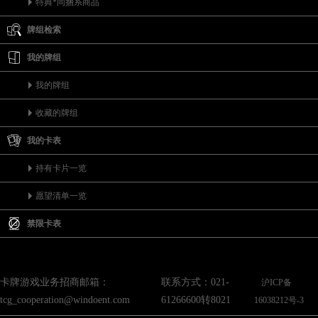
特典*同捆系商品
牌组检索
我的牌组
我的牌组
收藏的牌组
我的卡表
持有卡片一览
愿望清单一览
禁限卡表
卡牌游戏业务招商邮箱：
联系方式：021-
沪ICP备
tcg_cooperation@windoent.com
61266600转8021
16038212号-3