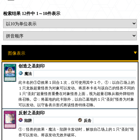
检索结果 12件中 1～10件表示
创造之圣刻印
魔法
此卡名的①②效果１回合１次，仅可使用其中１个。①：以自己场上的
１只龙族超量怪兽为对象可以发动。将原本卡名与该自己的怪兽不同的
１只“圣刻”超量怪兽重叠在对象怪兽上面，视为超量召唤从额外牌组特
殊召唤。②：将墓地的此卡除外，以自己墓地的１只“圣刻”怪兽为对象
可以发动。以守备表示形式将该怪兽特殊召唤。
反射之圣刻印
陷阱
反击
①：怪兽的效果・魔法・陷阱卡发动时，解放自己场上的１只“圣刻”怪
兽可以发动。将该发动无效并破坏。