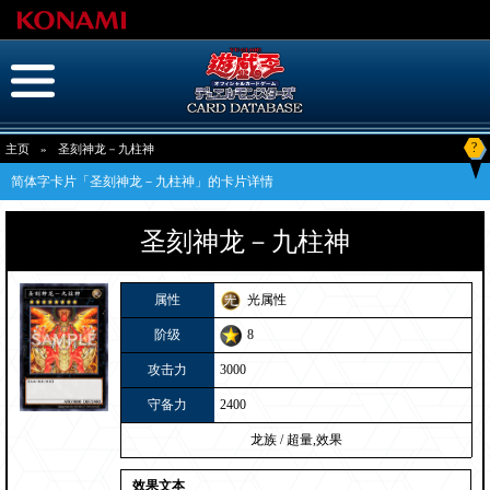
?
主页
»
圣刻神龙－九柱神
简体字卡片「圣刻神龙－九柱神」的卡片详情
圣刻神龙－九柱神
属性
光属性
阶级
8
攻击力
3000
守备力
2400
龙族
/
超量,效果
效果文本