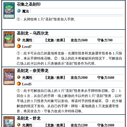
召集之圣刻印
魔法
①：从牌组将１只“圣刻”怪兽加入手牌。
圣刻龙－乌西尔龙
光属性
【龙族 / 效果】
攻击力2600
守备力700
Level7
①：此卡可从自己的墓地将龙族・光属性怪兽和龙族通常怪兽各１只除
外，来从手牌特殊召唤。②：场上的此卡将被破坏的情况下，可解放自
己场上此卡以外的１只表侧表示“圣刻”怪兽作为代替。
圣刻龙－奈芙蒂龙
光属性
【龙族 / 效果】
攻击力2000
守备力1600
Level5
①：此卡可解放自己场上的１只“圣刻”怪兽来从手牌特殊召唤。②：１
回合１次，从自己的手牌・场上解放此卡以外的１只“圣刻”怪兽，以对
手场上的１只怪兽为对象可以发动。将该对手的怪兽破坏。③：此卡被
解放的情况下发动。从自己的手牌・牌组・墓地挑选１只龙族通常怪
兽，将其攻击力・守备力改成０并特殊召唤。
圣刻龙－舒龙
光属性
【龙族 / 效果】
攻击力2200
守备力1000